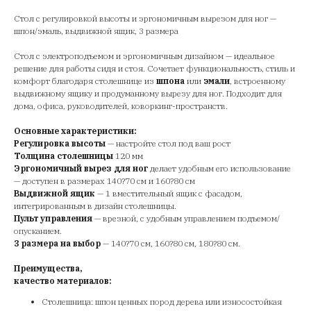
Стол с регулировкой высоты и эргономичным вырезом для ног —
шпон/эмаль, выдвижной ящик, 3 размера
Стол с электроподъемом и эргономичным дизайном — идеальное
решение для работы сидя и стоя. Сочетает функциональность, стиль и
комфорт благодаря столешнице из
шпона
или
эмали
, встроенному
выдвижному ящику и продуманному вырезу для ног. Подходит для
дома, офиса, руководителей, коворкинг-пространств.
Основные характеристики:
Регулировка высоты
— настройте стол под ваш рост
Толщина столешницы
120 мм
Эргономичный вырез для ног
делает удобным его использование
— доступен в размерах 140?70 см и 160?80 см
Выдвижной ящик
— 1 вместительный ящик с фасадом,
интегрированным в дизайн столешницы.
Пульт управления
— врезной, с удобным управлением подъемом/
опусканием.
3 размера на выбор
— 140?70 см, 160?80 см, 180?80 см.
Преимущества,
качество материалов:
Столешница: шпон ценных пород дерева или износостойкая