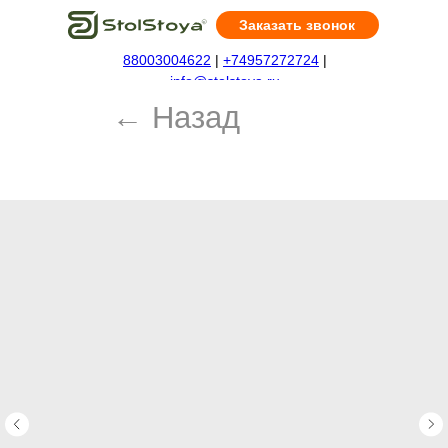
Заказать звонок
88003004622
|
+74957272724
|
← Назад
info@stolstoya.ru