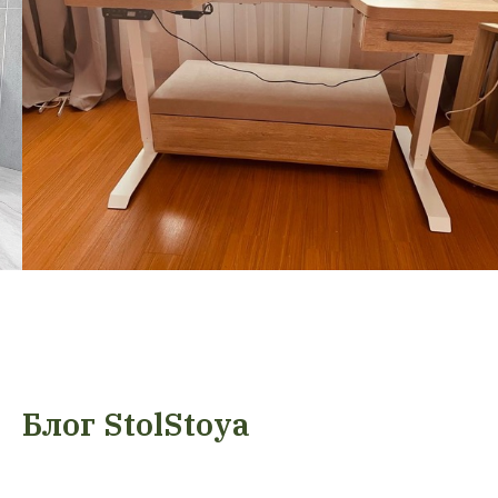
Блог StolStoya