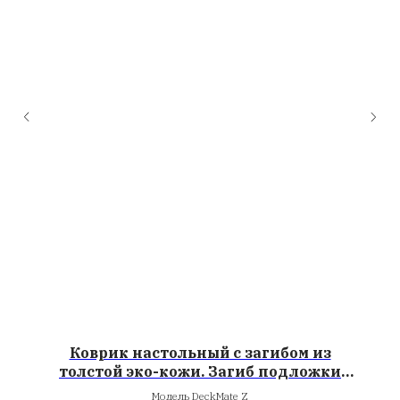
Коврик настольный с загибом из
толстой эко-кожи. Загиб подложки
защищает локти при работе за
Модель DeckMate Z