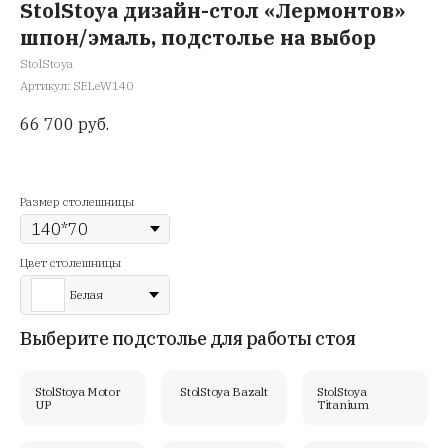
StolStoya дизайн-стол «Лермонтов»
шпон/эмаль, подстолье на выбор
StolStoya
Артикул:
SELeW140
66 700
руб.
Размер столешницы
Цвет столешницы
Белая
Выберите подстолье для работы стоя
StolStoya Motor
StolStoya Bazalt
StolStoya
UP
Titanium