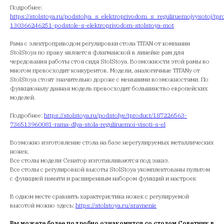
Подробнее:
https://stolstoya.ru/podstolya_s_elektroprivodom_s_reguliruemojvysotoj/tp
130366246251-podstole-s-elektroprivodom-stolstoya-mot
Рама с электроприводом регулировки стола TITAN от компании
StolStoya по праву является флагманской в линейке рам для
чередования работы стоя сидя StolStoya. Возможности этой рамы во
многом превосходит конкурентов. Модели, аналогичные TITANу от
StolStoya стоят значительно дороже с меньшими возможностями. По
функционалу данная модель превосходит большинство европейских
моделей.
Подробнее:
https://stolstoya.ru/podstolye/tproduct/187226563-
736513960081-rama-dlya-stola-reguliruemoi-visoti-s-el
Возможно изготовление стола на базе нерегулируемых металлических
ножек.
Все столы модели Сенатор изготавливаются под заказ.
Все столы с регулировкой высоты StolStoya укомплектованы пультом
с функцией памяти и расширенным набором функций и настроек
В одном месте сравнить характеристика ножек с регулируемой
высотой можно здесь:
https://stolstoya.ru/sravnenie
Вы можете более подробно ознакомится со столом Советник в