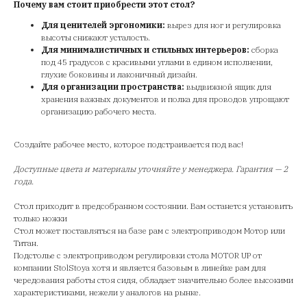
Почему вам стоит приобрести этот стол?
Для ценителей эргономики:
вырез для ног и регулировка
высоты снижают усталость.
Для минималистичных и стильных интерьеров:
сборка
под 45 градусов с красивыми углами в едином исполнении,
глухие боковины и лаконичный дизайн.
Для организации пространства:
выдвижной ящик для
хранения важных документов и полка для проводов упрощают
организацию рабочего места.
Создайте рабочее место, которое подстраивается под вас!
Доступные цвета и материалы уточняйте у менеджера. Гарантия — 2
года.
Стол приходит в предсобранном состоянии. Вам останется установить
только ножки
Стол может поставляться на базе рам с электроприводом Мотор или
Титан.
Подстолье с электроприводом регулировки стола MOTOR UP от
компании StolStoya хотя и является базовым в линейке рам для
чередования работы стоя сидя, обладает значительно более высокими
характеристиками, нежели у аналогов на рынке.