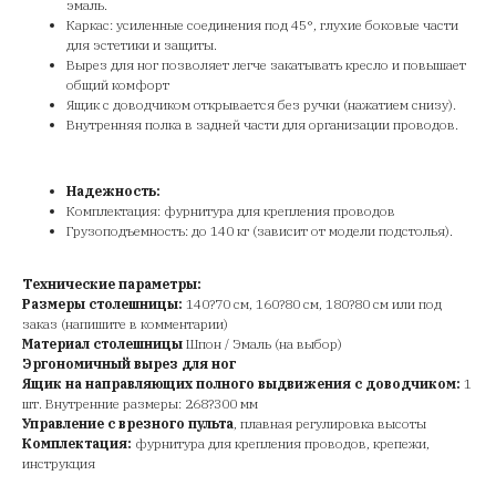
эмаль.
Каркас: усиленные соединения под 45°, глухие боковые части
для эстетики и защиты.
Вырез для ног позволяет легче закатывать кресло и повышает
общий комфорт
Ящик с доводчиком открывается без ручки (нажатием снизу).
Внутренняя полка в задней части для организации проводов.
Надежность:
Комплектация: фурнитура для крепления проводов
Грузоподъемность: до 140 кг (зависит от модели подстолья).
Технические параметры:
Размеры столешницы:
140?70 см, 160?80 см, 180?80 см или под
заказ (напишите в комментарии)
Материал столешницы
Шпон / Эмаль (на выбор)
Эргономичный вырез для ног
Ящик на направляющих полного выдвижения с доводчиком:
1
шт. Внутренние размеры: 268?300 мм
Управление с врезного пульта
, плавная регулировка высоты
Комплектация:
фурнитура для крепления проводов, крепежи,
инструкция