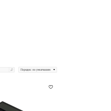
змами. Улучшайте свою продуктив
ты за регулируемым столом
бочего
оенные зарядные