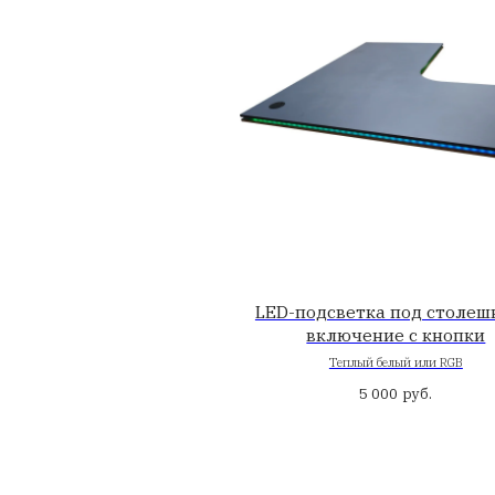
Круглая заглуш
d60 и 80 мм -
врезная, 
79