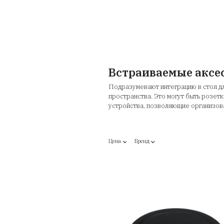
Дополнения
Встраиваем
Подразумевают интег
пространства. Это м
устройства, позволя