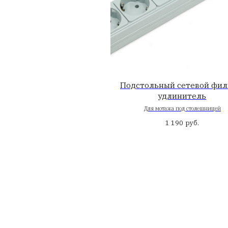
Выдвижной 
Размер: 265*118 мм, 2 
(
7 9
Опции и до
Идеально подходят д
для компьютеров, по
под столешницу или н