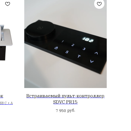
 под столешницу,
Беспроводное зарядн
е с кнопки
скрытого монтажа Q
Pro
елый или RGB
руб
4 400
руб.
00