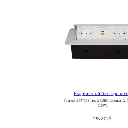
LED-подсветка
включени
Теплый б
5 0