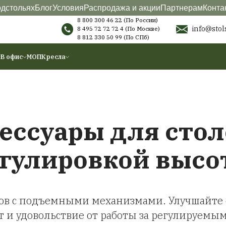
териалы
О подстольях
Блог
Условия
Распродажа
8 800 300 46 22 (
8 495 72 72 72 4
(
8 812 330 50 99
(
ы
Аксессуары
В офис
МОП
Кресла
Аксессуары д
регулировк