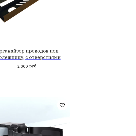
т-контроллер
15
.
стоя
а. Это держатели
гко монтируются