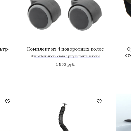
блок розеток
Встраиваемый пуль
SDVC PR
EURO розетки, 2 USB C + А
18W)
руб
7 950
руб.
00
полнения к столу для работы 
ля увеличения функциональности рабочего пространств
лки для хранения, органайзеры для мелочей, которые ле
а боковые панели стола.