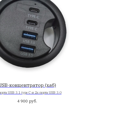
-канала,
Заглушка кабель-ка
60х80 мм
удлиненная, алюминиевая
мм
ерный
Цвет: черный, серебро
руб.
0
руб.
руб.
1 900
2 200
Современно