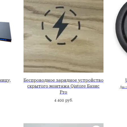
ка кабель-канала
Заглушка кабель
 металлическая,
алюминиевая, 1
алюминиевая
Цвет: серебро, ч
руб.
0
руб.
1 400
1 70
Стильно!