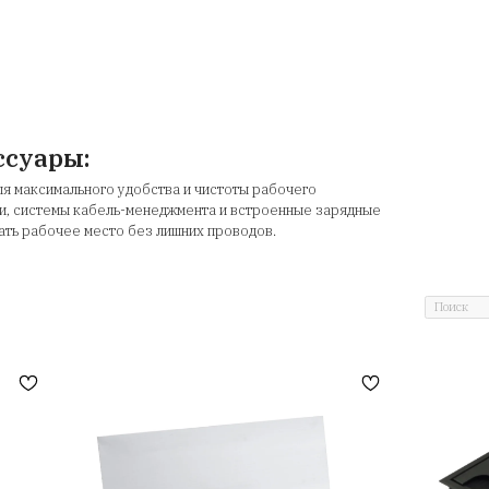
 для столов с подъемными механи
комфорт и удовольствие от рабо
ые аксессуары:
рацию в стол для максимального удобства и чистоты ра
огут быть розетки, системы кабель-менеджмента и встр
ющие организовать рабочее место без лишних проводов.