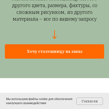
другого цвета, размера, фактуры, со
сложным рисунком, из другого
материала – все по вашему запросу
Хочу столешницу на заказ
Ответы на часто
Мы используем файлы cookie для обеспечения
Согласен
задаваемые вопросы
наилучшего взаимодействия
Главная
Каталог
Контакты
Корзина