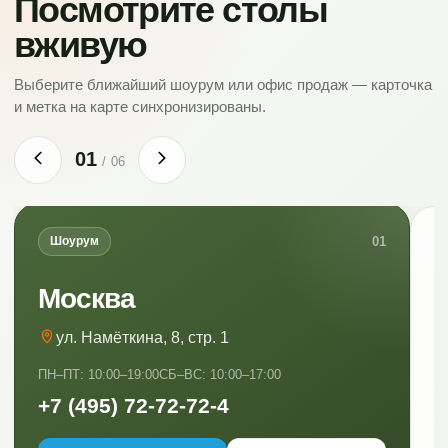
Посмотрите столы
вживую
Выберите ближайший шоурум или офис продаж — карточка
и метка на карте синхронизированы.
01
/
06
01
Шоурум
Москва
ул. Намёткина, 8, стр. 1
ПН–ПТ: 10:00–19:00
СБ–ВС: 10:00–17:00
ПН
+7 (495) 72-72-72-4
+