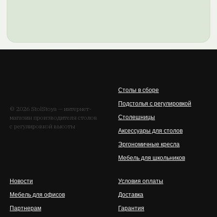
Осталось подключить Яндекс
Карты
Столы в сборе
Яндекс Карты не загрузились. Проверьте API-
Подстолья с регулировкой
© 2026 StolStoya — интернет-
ключ и разрешённый домен stolstoya.ru.
магазин производителя столов
Столешницы
с регулировкой высоты
Аксессуары для столов
Эргономичные кресла
Мебель для школьников
Новости
Условия оплаты
Мебель для офисов
Доставка
Партнерам
Гарантия