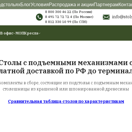
териалы
О подстольях
Блог
Условия
Распродажа
8 800 300 46 22 (
8 495 72 72 72 4
(
8 812 330 50 99
(
ы
Аксессуары
В офис
МОП
Кресла
Столы с подъемными
бесплатной доставкой по
Готовые комплекты в сборе, состоящие из 
столешницы из крашеной или ш
Сравнительная таблица столо