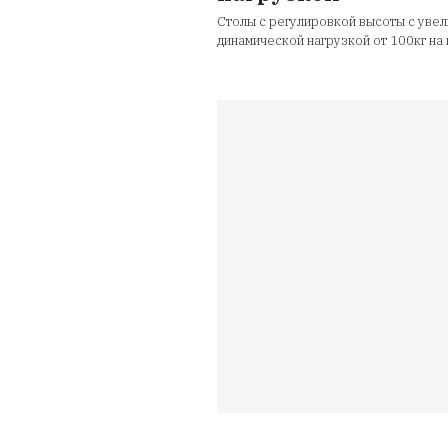
Стол со столе
эмаль с усиле
Upstol
Нагрузка до 110кг, 2
1
38 2
Столы с по