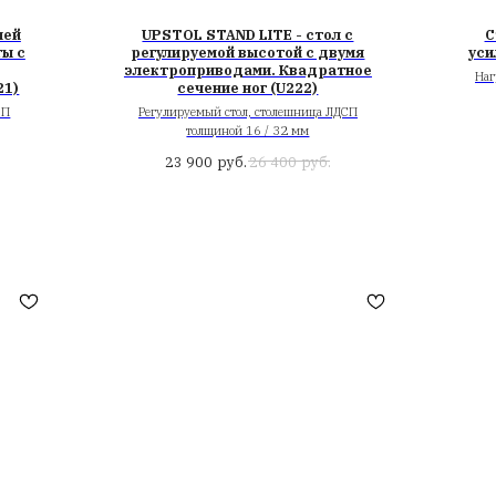
стол для стоячей
UPSTOL STAND LITE
ировкой высоты с
регулируемой высот
троприводом.
электроприводами.
чение ног (U221)
сечение ног (
ол, столешница ЛДСП
Регулируемый стол, сто
 16 / 32 мм
толщиной 16 / 
.
руб.
руб.
24 000
23 900
26 4