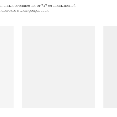
шницей МДФ шпон/
StolStoya Bazalt 3 с
нным подстольем
на выбо
 Stand Pro
Угол 90 градусов, нагрузк
 мотора, регулировка 64-
мотора
29 см
руб
58 900
руб.
00
дъемным механизмом на двух