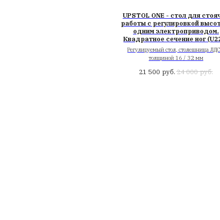
UPSTOL ONE - 
работы с регул
одним элек
Квадратное се
Регулируемый ст
толщиной
руб
21 500