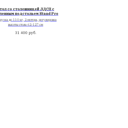
 - стол с
Стол со столешницей Л
ой с двумя
усиленным подстольем St
 Квадратное
Нагрузка до 110 кг, 2 мотора, рег
U222)
высоты стола 62-127 см
лешница ЛДСП
руб.
31 400
32 мм
руб.
00