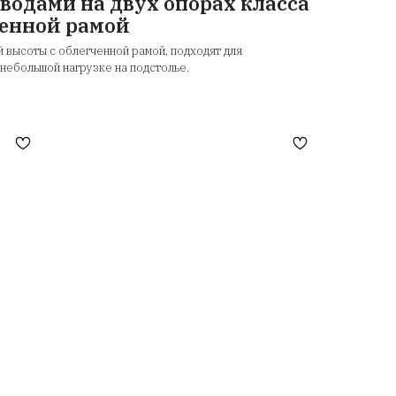
ектроприводами на двух опора
с облегченной рамой
 с регулировкой высоты с облегченной рамой, подходят 
ли в офисе при небольшой нагрузке на подстолье.