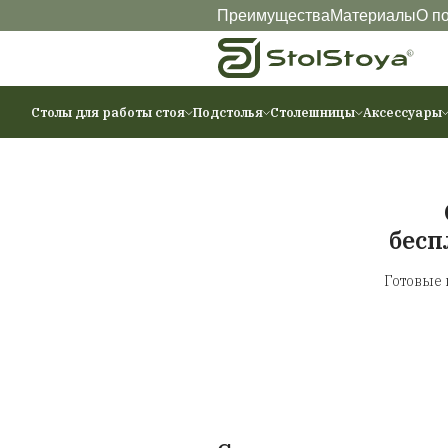
Преимущества
Ма
Столы для работы стоя
Подстолья
Столешниц