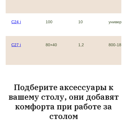
C24 ℹ︎
100
10
универса
C27 ℹ︎
80×40
1,2
800-1800
Подберите аксессуары к
вашему столу, они добавят
комфорта при работе за
столом