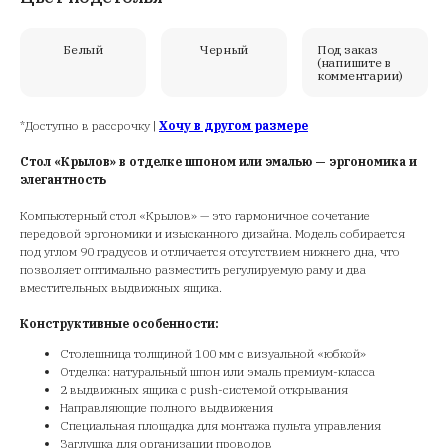
Белый
Черный
Под заказ
(напишите в
комментарии)
*Доступно в рассрочку |
Хочу в другом размере
Стол «Крылов» в отделке шпоном или эмалью — эргономика и
элегантность
Компьютерный стол «Крылов» — это гармоничное сочетание
передовой эргономики и изысканного дизайна. Модель собирается
под углом 90 градусов и отличается отсутствием нижнего дна, что
позволяет оптимально разместить регулируемую раму и два
вместительных выдвижных ящика.
Конструктивные особенности:
Столешница толщиной 100 мм с визуальной «юбкой»
Отделка: натуральный шпон или эмаль премиум-класса
2 выдвижных ящика с push-системой открывания
Направляющие полного выдвижения
Специальная площадка для монтажа пульта управления
Заглушка для организации проводов