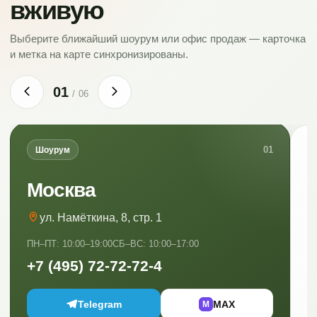
вживую
Выберите ближайший шоурум или офис продаж — карточка
и метка на карте синхронизированы.
01
/
06
01
Шоурум
Москва
ул. Намёткина, 8, стр. 1
ПН–ПТ: 10:00–19:00
СБ–ВС: 10:00–17:00
ПН
+7 (495) 72-72-72-4
+
Telegram
MAX
M