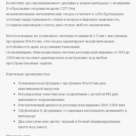
Воплотите дух промышленного дизайна в вашем интерьере с мощными
X-образными опорами модели С27! Эти
монументальные металлические опоры сочетают в себе брутальную
эстетику индустриального стиля и непревзойденную надежность,
создавая идеальную основу для столов любого назначения.
Изготовленные из усиленного металла толщиной 1.5 мм с массивным
профилем 80х40 мм, эти опоры гарантируют исключительную
устойчивость даже под самыми тяжелыми
столешницами. Инновационная система регулировки ширины от 800 до
1800 мм позволяет адаптировать конструкцию под любые
пространственные задачи.
Ключевые преимущества:
Усиленная конструкция с профилем 80х40 мм для
максимальной нагрузки
Регулируемые пластиковые подпятники с резьбой М8 для
идеального выравнивания
Впечатляющий диапазон регулировки ширины (800-1800 мм)
Эффектная X-формация, создающая визуальную доминанту в
интерьере
Два классических цвета: черный и белый (индивидуальные
цвета под заказ)
Идеально для: