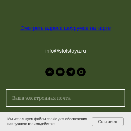
Смотреть адреса шоурумов на карте
info@stolstoya.ru
Мы используем файлы cookie для обеспечения
Согласен
наилучшего взаимодействия
Главная
Каталог
Контакты
Корзина