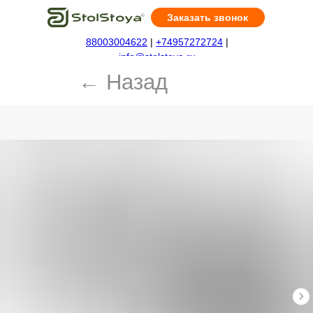
Заказать звонок
88003004622
|
+74957272724
|
← Назад
info@stolstoya.ru