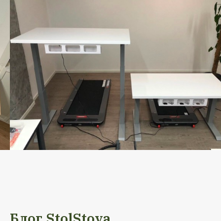
Блог StolStoya