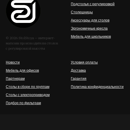
Яндекс Карты не загрузились. Проверьте API-
Подстолья с регулировкой
ключ и разрешённый домен stolstoya.ru.
Столешницы
Аксессуары для столов
Эргономичные кресла
Мебель для школьников
© 2026 StolStoya — интернет-
магазин производителя столов
с регулировкой высоты
Новости
Условия оплаты
Мебель для офисов
Доставка
Партнерам
Гарантия
Столы в сборе по группам
Политика конфиденциальности
Столы с электроприводом
Подбор по фильтрам