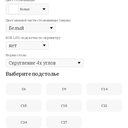
Белая
Цвет нижней части столешницы (эмаль)
RGB LED-подсветка по периметру
Форма стола
Выберите подстолье
C6
C9
C14
C15
C18
C21
C24
C27