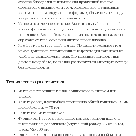
отделке благородным шпоном или практичной эмалью
сочетается с нижним контуром, окрашенным премиальной
эмалью. Плавные скругленные формы добавляют интерьеру
визуальной легкости и современности.
Умное и незаметное хранение: Вместительный встроенный
ящик с фасадом «в торец» и системой полного выдвижения на
доводчиках. Все необходимое всегда под рукой, но надежно
спрятано от глаз, сохраняя чистые линии дизайна.
Комфорт, подстроенный под вас: По вашему желанию стол
можно дополнить эргономичным вырезом для максимально
удобного расположения тела. Это повышает комфорт при
длительной работе, позволяя располагаться вплотную к столу
без дискомфорта.
Технические характеристики:
Материал столешницы: МДФ, облицованный шпоном или
эмалью.
Конструкция: Двухслойная столешница общей толщиной 95 мм,
нижний контур — 75 мм.
Подстолье: Металлическое.
Фурнитура: 1 встроенный ящик с направляющими полного
выдвижения и доводчиком (внутренний размер 268x447 мм,
фасад 72x500 мм).
Опции: LED-подсветка по периметру, эргономичный вырез.