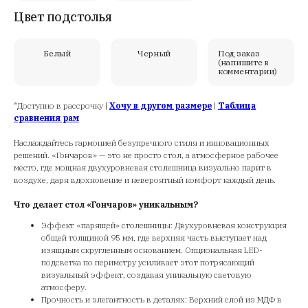
Цвет подстолья
Белый
Черный
Под заказ
(напишите в
комментарии)
*Доступно в рассрочку |
Хочу в другом размере
|
Таблица
сравнения рам
Наслаждайтесь гармонией безупречного стиля и инновационных
решений. «Гончаров» — это не просто стол, а атмосферное рабочее
место, где мощная двухуровневая столешница визуально парит в
воздухе, даря вдохновение и невероятный комфорт каждый день.
Что делает стол «Гончаров» уникальным?
Эффект «парящей» столешницы: Двухуровневая конструкция
общей толщиной 95 мм, где верхняя часть выступает над
изящным скругленным основанием. Опциональная LED-
подсветка по периметру усиливает этот потрясающий
визуальный эффект, создавая уникальную световую
атмосферу.
Прочность и элегантность в деталях: Верхний слой из МДФ в