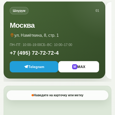
01
Шоурум
Москва
ул. Намёткина, 8, стр. 1
ПН–ПТ: 10:00–19:00
СБ–ВС: 10:00–17:00
ПН
+7 (495) 72-72-72-4
+
Telegram
MAX
M
Наведите на карточку или метку