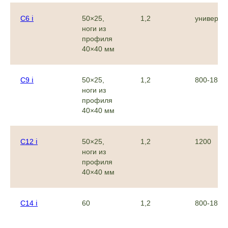
C6 ℹ︎
50×25,
1,2
универса
ноги из
профиля
40×40 мм
C9 ℹ︎
50×25,
1,2
800-1800
ноги из
профиля
40×40 мм
C12 ℹ︎
50×25,
1,2
1200
ноги из
профиля
40×40 мм
C14 ℹ︎
60
1,2
800-1800