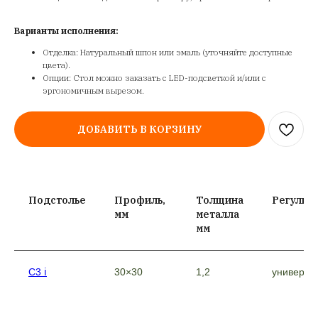
Варианты исполнения:
Отделка: Натуральный шпон или эмаль (уточняйте доступные
цвета).
Опции: Стол можно заказать с LED-подсветкой и/или с
эргономичным вырезом.
ДОБАВИТЬ В КОРЗИНУ
Подстолье
Профиль,
Толщина
Регулир
мм
металла
мм
C3 ℹ︎
30×30
1,2
универса