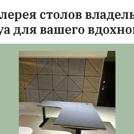
х. С вами будут работать настоящие
той сфере
!
ные материалы и комплектующие
собираются из надежных механизмов. В
е столешниц не используем ЛДСП. Ваш
оты стоя будет более экологичным. Вы
ель, которая прослужит очень долго!
вы о столах с регулиро