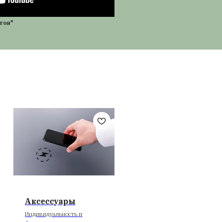
езентация продукции "Стол стоя"