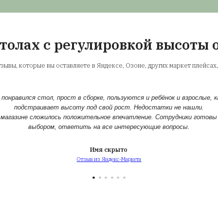
щества столов с регули
ируемся на столах
ия занимается столами с подъемными
более 10 лет. Мы знаем все о столах-