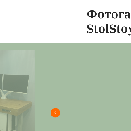
трансформера
эксперты
в э
Качествен
Наши столы 
производств
стол для раб
получите меб
Отзы