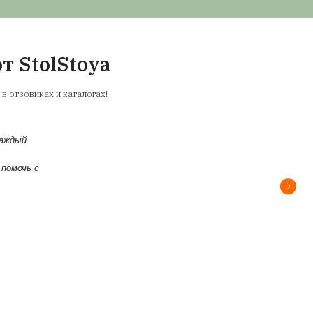
Читать еще про пользу работы стоя
ровкой высоты от StolSt
Собственное производство
Мы сами производим столы с регулировкой в
также столешницы, офисную корпусную мебел