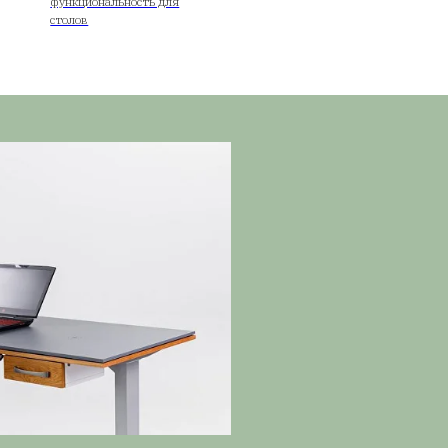
Красноярске
Столешницы
Аксессуары
С разными типами
Индивидуальность
покрытий и цветов
функциональность
столов