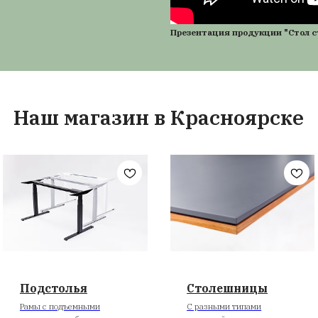
ески чистую мебель жителям Красноярска с
городов России. При производстве столешниц
 и другие непрочные материалы. Эти детали
лько из дерева, покрытие может быть любым
ложение стола легко менялось, в конструкцию
 в пользовании и надёжные механизмы,
однимать и опускать мебель и фиксировать
ложении.
Пр