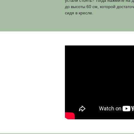
Как стол
повышае
Длительное нахо
для здоровья и п
важно чередовать
С нашими столами с
долго работали сидя
подъема на пульте.
129 см вместе с ве