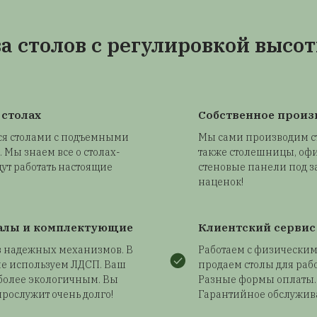
 и ваше самочувствие улучшились? Или
а нажмите на другую кнопку, и стол опустится
оторой достаточно для комфортной работы
П
из
ме
ст
ак
пр
сп
ин