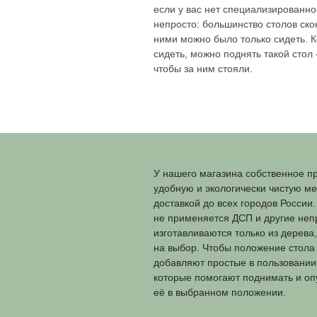
современных специ
сидячую позу: напис
компьютере, оформл
Долгое нахождение 
неудобным, но и вр
если у вас нет спе
непросто: большинс
ними можно было то
сидеть, можно поднят
чтобы за ним стояли
У нашего магазина 