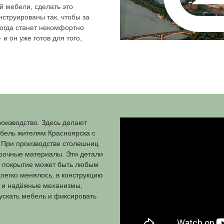
альностей предполагает постоянную
ание текстов, пресс-релизов и кодов на
ение документов, составление чертежей.
в одной позе может стать не просто
едным - её необходимо иногда менять. Но,
циализированной мебели, сделать это
тво столов сконструированы так, чтобы за
лько сидеть. Когда станет некомфортно
ь такой стол - и он уже готов для того,
.
собственное производство. Здесь делают