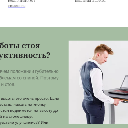
Наш магазин в 
ре
Подстолья
мебель
Рамы с подъемными
механизмами без
столешниц