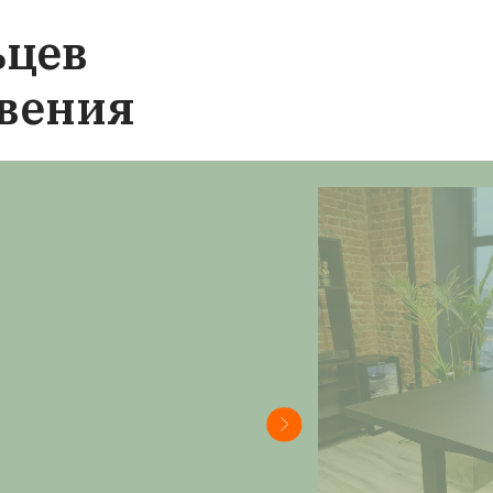
стеновые панели под заказ. Никаких посред
наценок!
Клиентский сервис
Работаем с физическими и юридическими л
продаем столы для работы стоя оптом и в роз
Разные формы оплаты. Доставка по всей Росс
Гарантийное обслуживание. С нами удобно ра
вкой высоты от StolStoy