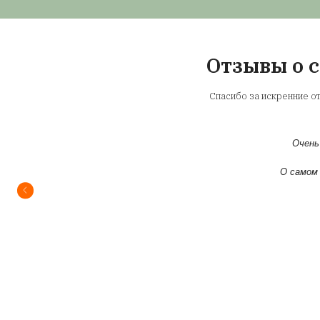
Преиму
Специализ
Наша компан
механизмами 