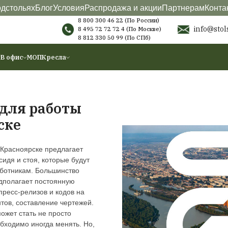
териалы
О подстольях
Блог
Условия
Распродажа
8 800 300 46 22 (
8 495 72 72 72 4
(
8 812 330 50 99
(
ы
Аксессуары
В офис
МОП
Кресла
столов для работы
расноярске
 работы стоя в Красноярске предлагает
 для работы сидя и стоя, которые будут
 домашним работникам. Большинство