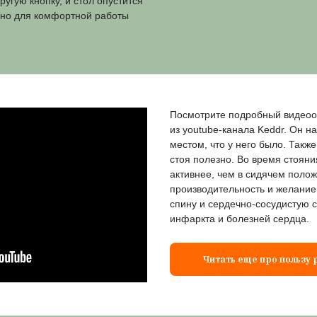
 для работы стоя
т продуктивность?
ждение в сидячем положении губительно
риводит к проблемам со спиной. Поэтому
 работу сидя и стоя.
 регулировкой высоты это очень просто. Если
 - достаточно встать, нажать на кнопку
 Регулируемый стол поднимется на высоту до
щами и техникой на столешнице.