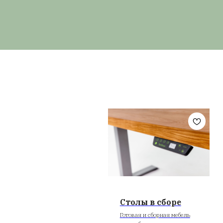
удобную и экологич
доставкой до всех 
не применяется ДСП
изготавливаются то
на выбор. Чтобы по
добавляют простые
которые помогают п
её в выбранном по