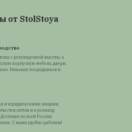
осмотрите подробный видеообзор блогера Александ
 youtube-канала Keddr. Он назвал этот стол лучшим
стом, что у него было. Также он рассказал, почему 
оя полезно. Во время стояния калории в организме 
тивнее, чем в сидячем положении. Повышается
оизводительность и желание работать. Снижается на
ину и сердечно-сосудистую системы. Уменьшается в
фаркта и болезней сердца.