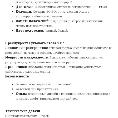
мониторов, оргтехнику и аксессуары).
Двигатели:
3 (бесшумные, скорость регулировки — 30 мм/с).
Колонны:
Сечение 80×50 мм (усиленная сталь с
антикоррозийным покрытием).
Память положений:
3 профиля (быстрое переключение
между пользователями).
Цвет подстолья:
черный, белый.
Преимущества углового стола Trio:
Экономия пространства:
Угловая форма идеальна для компактных
помещений, домашних офисов и геймерских зон.
Мощность и надежность:
3 двигателя обеспечивают плавную
регулировку даже при максимальной нагрузке.
Эргономика:
Работайте сидя или стоя — снижайте усталость и
заботьтесь о здоровье спины.
Безопасность:
Защита от перегрева и столкновений.
Автостоп при препятствиях.
Стиль:
Лаконичный дизайн с колоннами 80×50 мм впишется в
интерьер лофт, минимализм или хай-тек.
Технические детали
Минимальная высота — 70 см