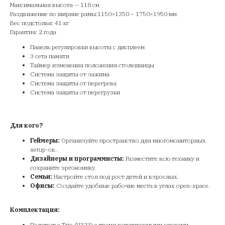
Максимальная высота — 118 см
Раздвижение по ширине рамы:1150×1350 – 1750×1950 мм
Вес подстолья: 41 кг
Гарантия: 2 года
Панель регулировки высоты с дисплеем
3 сета памяти
Таймер изменения положения столешницы
Система защиты от зажима
Система защиты от перегрева
Система защиты от перегрузки
Для кого?
Геймеры:
Организуйте пространство для многомониторных
setup-ов.
Дизайнеры и программисты:
Разместите всю технику и
сохраните эргономику.
Семьи:
Настройте стол под рост детей и взрослых.
Офисы:
Создайте удобные рабочие места в углах open-space.
Комплектация:
Подстолье Trio (U323) с тремя регулируемыми опорами.