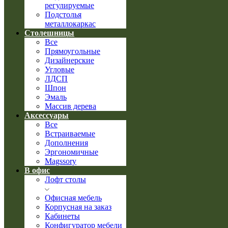
регулируемые
Подстолья
металлокаркас
Столешницы
Все
Прямоугольные
Дизайнерские
Угловые
ЛДСП
Шпон
Эмаль
Массив дерева
Аксессуары
Все
Встраиваемые
Дополнения
Эргономичные
Magssory
В офис
Лофт столы
Офисная мебель
Корпусная на заказ
Кабинеты
Конфигуратор мебели