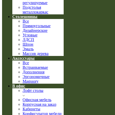
регулируемые
Подстолья
металлокаркас
Столешницы
Все
Прямоугольные
Дизайнерские
Угловые
ЛДСП
Шпон
Эмаль
Массив дерева
Аксессуары
Все
Встраиваемые
Дополнения
Эргономичные
Magssory
В офис
Лофт столы
Офисная мебель
Корпусная на заказ
Кабинеты
Конфигуратор мебели