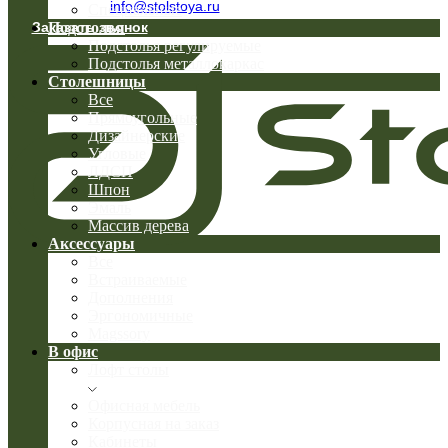
info@stolstoya.ru
Специальные
Заказать звонок
Подстолья
Подстолья регулируемые
Подстолья металлокаркас
Столешницы
Все
Прямоугольные
Дизайнерские
Угловые
ЛДСП
Шпон
Эмаль
Массив дерева
Аксессуары
Все
Встраиваемые
Дополнения
Эргономичные
Magssory
В офис
Лофт столы
Офисная мебель
Корпусная на заказ
Кабинеты