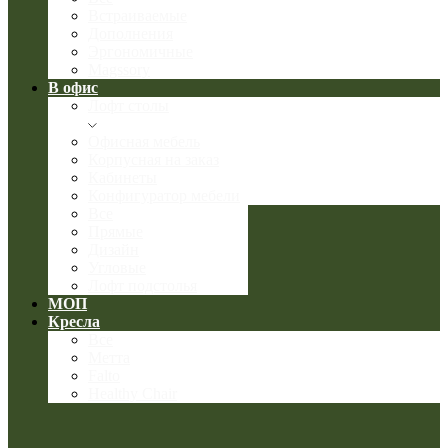
Встраиваемые
Дополнения
Эргономичные
Magssory
В офис
Лофт столы
Офисная мебель
Корпусная на заказ
Кабинеты
Конфигуратор мебели
Все
Прямые
Дизайн
Угловые
Лофт подстолья
МОП
Кресла
Все
Метта
Falto
Healthy Chair