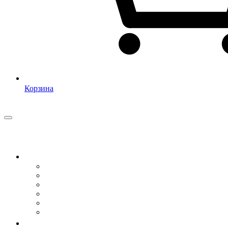
Корзина
Столы для работы стоя
Все столы с регулировкой
С прямой столешницей
С дизайн-столешницей
С угловой столешницей
Специальные столы
Подбор по фильтрам
Подстолья