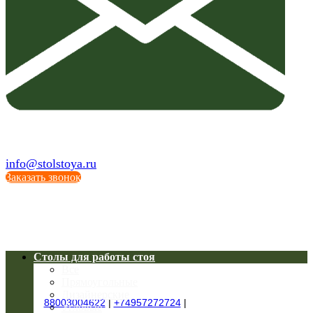
info@stolstoya.ru
Заказать звонок
Столы для работы стоя
Все
Прямоугольные
Дизайнерские
88003004622
|
+74957272724
|
Угловые