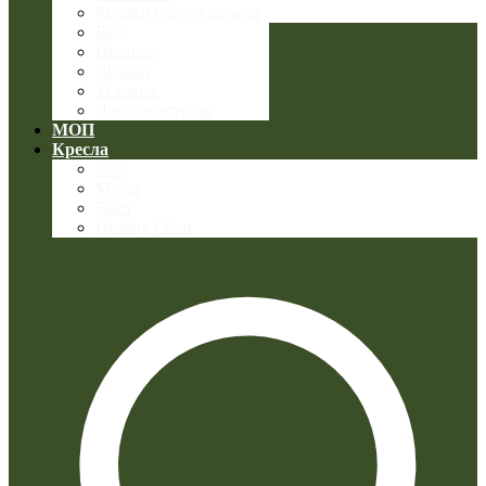
Конфигуратор мебели
Все
Прямые
Дизайн
Угловые
Лофт подстолья
МОП
Кресла
Все
Метта
Falto
Healthy Chair