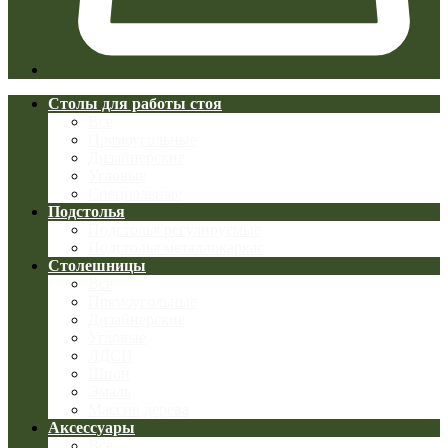
Столы для работы стоя
Все
Прямоугольные
Дизайнерские
Угловые
Специальные
Подстолья
Подстолья регулируемые
Подстолья металлокаркас
Столешницы
Все
Прямоугольные
Дизайнерские
Угловые
ЛДСП
Шпон
Эмаль
Массив дерева
Аксессуары
Все