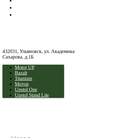
Партнерам
Доставка и оплата
Контакты
8 800 300 46 22
8 495 72 72 72 4
8 812 330 50 99
info@stolstoya.ru
432031, Ульяновск, ул. Академика
Сахарова, д.1Б
Motor UP
Bazalt
Titanium
Мотор
Upstol One
Upstol Stand Lite