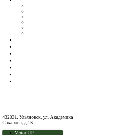
Конфигуратор мебели
Кабинеты
Офисная
Корпусная
Лофт столы
Подстолья лофт
Акции
Преимущества
Материалы
Блог
Партнерам
Доставка и оплата
Контакты
8 800 300 46 22
8 495 72 72 72 4
8 812 330 50 99
info@stolstoya.ru
432031, Ульяновск, ул. Академика
Сахарова, д.1Б
Motor UP