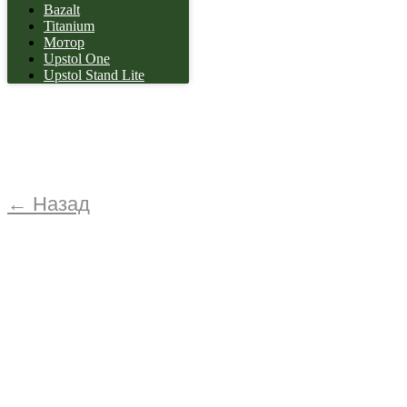
Bazalt
Titanium
Мотор
Upstol One
Upstol Stand Lite
← Назад