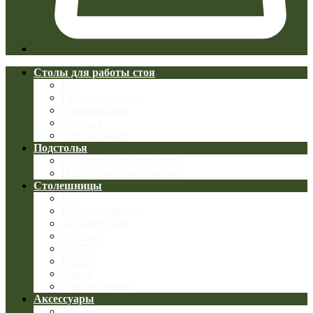
Столы для работы стоя
Все
Прямоугольные
Дизайнерские
Угловые
Специальные
Подстолья
Подстолья регулируемые
Подстолья металлокаркас
Столешницы
Все
Прямоугольные
Дизайнерские
Угловые
ЛДСП
Шпон
Эмаль
Массив дерева
Аксессуары
Все