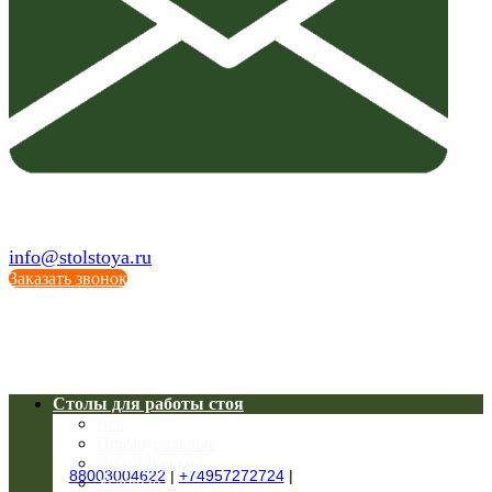
info@stolstoya.ru
Заказать звонок
Столы для работы стоя
Все
Прямоугольные
Дизайнерские
88003004622
|
+74957272724
|
Угловые