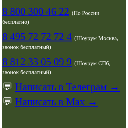
8 800 300 46 22
(По России
бесплатно)
8 495 72 72 72 4
(Шоурум Москва,
звонок бесплатный)
8 812 33 05 09 9
(Шоурум СПб,
звонок бесплатный)
💬
Написать в Телеграм →
💬
Написать в Max →