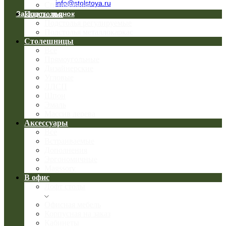
info@stolstoya.ru
Специальные
Заказать звонок
Подстолья
Подстолья регулируемые
Подстолья металлокаркас
Столешницы
Все
Прямоугольные
Дизайнерские
Угловые
ЛДСП
Шпон
Эмаль
Массив дерева
Аксессуары
Все
Встраиваемые
Дополнения
Эргономичные
Magssory
В офис
Лофт столы
Офисная мебель
Корпусная на заказ
Кабинеты