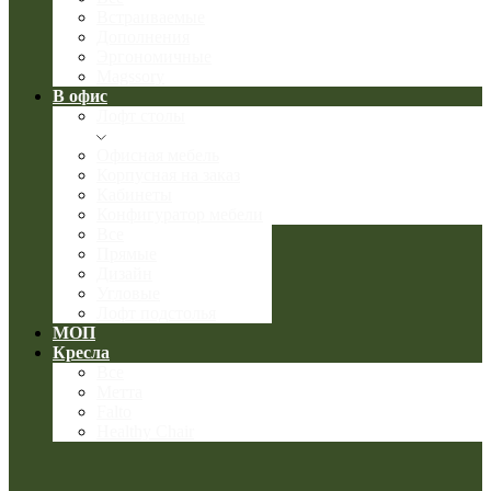
Встраиваемые
Дополнения
Эргономичные
Magssory
В офис
Лофт столы
Офисная мебель
Корпусная на заказ
Кабинеты
Конфигуратор мебели
Все
Прямые
Дизайн
Угловые
Лофт подстолья
МОП
Кресла
Все
Метта
Falto
Healthy Chair