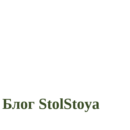
Блог StolStoya