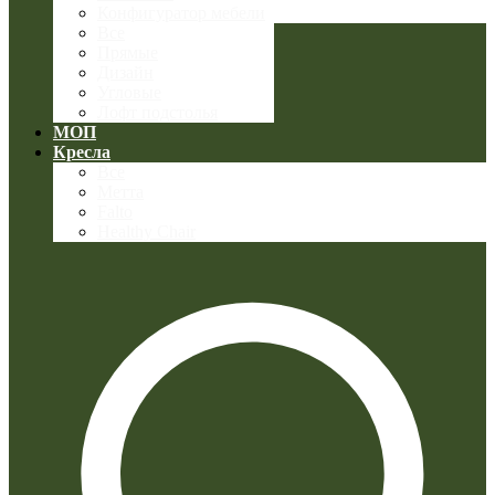
Конфигуратор мебели
Все
Прямые
Дизайн
Угловые
Лофт подстолья
МОП
Кресла
Все
Метта
Falto
Healthy Chair