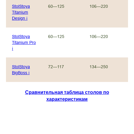
StolStoya
60—125
106—220
1
Titanium
Design ℹ︎
StolStoya
60—125
106—220
1
Titanium Pro
ℹ︎
StolStoya
72—117
134—250
2
BigBoss ℹ︎
Сравнительная таблица столов по
характеристикам