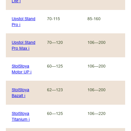
Lite ℹ︎
Upstol Stand
70-115
85-160
8
Pro ℹ︎
Upstol Stand
70—120
106—200
1
Pro Max ℹ︎
StolStoya
60—125
106—200
1
Motor UP ℹ︎
StolStoya
62—123
106—200
1
Bazalt ℹ︎
StolStoya
60—125
106—220
1
Titanium ℹ︎