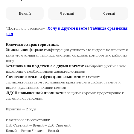
Белый
Черный
Серый
*Доступно в рассрочку |
Хочу в другом цвете
|
Таблица сравнения
рам
Ключевые характеристики:
Уникальная форма:
конфигурация углового стол идеально впишется
как в угол комнаты, так и вдоль стены, создавая комфортную рабочую
зону
Установка на подстолье с двумя ногами:
выбирайте удобное вам
подстолье с необходимыми характеристиками
Сочетание стиля и функциональности:
вы можете
скомплектовать стол столешницей практически в любом размере и
индивидуальном сочетании цветов
ЛДСП повышенной прочности:
защитная кромка предотвращает
сколы и повреждения.
Гарантия — 2 года
В наличии эти сочетания:
Дуб Светлый — Белый — Дуб Светлый
Белый — Бетон Чикаго — Белый