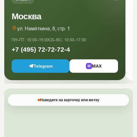
Москва
ул. Намёткина, 8, стр. 1
ПН–ПТ: 10:00–19:00
СБ–ВС: 10:00–17:00
ПН
+7 (495) 72-72-72-4
+
Telegram
MAX
M
Наведите на карточку или метку