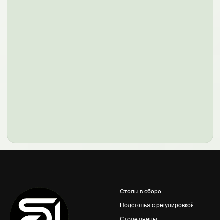
Осталось подключить Яндекс
Карты
Столы в сборе
Яндекс Карты не загрузились. Проверьте API-
Подстолья с регулировкой
ключ и разрешённый домен stolstoya.ru.
Столешницы