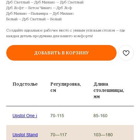
Дуб Светлый — Дуб Милано — Дуб Светлый
Дуб Лофт — Бетон Чикаго — Дуб Лоф
Дуб Милано —Пальмира — Дуб Милано
Белый — Дуб Светлый — Белый
Создайте идеальное рабочее место с умным угловым столом — где
каждая деталь продумана для вашего комфорта!
ДОБАВИТЬ В КОРЗИНУ
Подстолье
Регулировка,
Длина
М
см
столешницы,
Н
мм
к
Upstol One ℹ︎
70-115
85-160
7
Upstol Stand
70—117
103—180
1