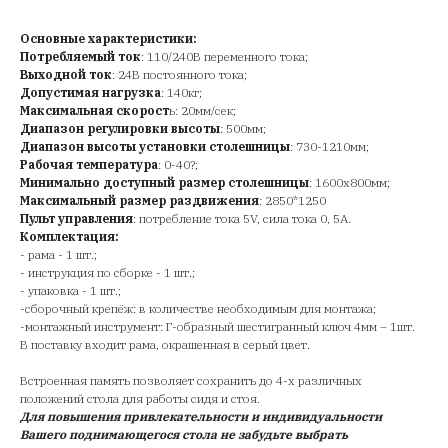
Основные характеристики:
Потребляемый ток
: 110/240В переменного тока;
Выходной ток
: 24В постоянного тока;
Допустимая нагрузка
: 140кг;
Максимальная скорост
ь: 20мм/сек;
Диапазон регулировки высоты
: 500мм;
Диапазон высоты установки столешницы
: 730-1210мм;
Рабочая температура
: 0-40?;
Минимально доступный размер столешницы
: 1600х800мм;
Максимальный размер раздвижения
: 2850*1250
Пульт управления
: потребление тока 5V, сила тока 0, 5А.
Комплектация:
- рама - 1 шт.;
- инструкция по сборке - 1 шт.;
- упаковка - 1 шт.;
-сборочный крепёж: в количестве необходимым для монтажа;
-монтажный инструмент: Г-образный шестигранный ключ 4мм – 1шт.
В поставку входит рама, окрашенная в серый цвет.
Встроенная память позволяет сохранить до 4-х различных
положений стола для работы сидя и стоя.
Для повышения привлекательности и индивидуальности
Вашего поднимающегося стола не забудьте выбрать