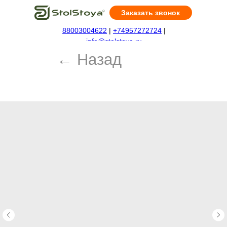
Заказать звонок
88003004622
|
+74957272724
|
← Назад
info@stolstoya.ru