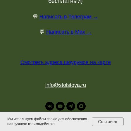
бесплатный)
💬
Написать в Телеграм →
💬
Написать в Max →
Смотреть адреса шоурумов на карте
info@stolstoya.ru
Мы используем файлы cookie для обеспечения
Согласен
наилучшего взаимодействия
Главная
Каталог
Контакты
Корзина