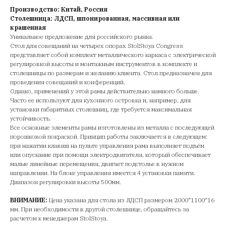
Производство: Китай, Россия
Столешница: ЛДСП, шпонированная, массивная или
крашенная
Уникальное предложение для российского рынка.
Стол для совещаний на четырех опорах StolStoya Congress
представляет собой комплект металлического каркаса с электрической
регулировкой высоты и монтажным инструментов в комплекте и
столешницы по размерам и желанию клиента. Стол предназначен для
проведения совещаний и конференций.
Однако, применений у этой рамы действительно намного больше.
Часто ее используют для кухонного островка и, например, для
установки габаритных столешниц, где требуется максимальная
устойчивость.
Все основные элементы рамы изготовлены из металла с последующей
порошковой покраской. Принцип работы заключается в следующем:
при нажатии клавиш на пульте управления рама выполняет подъём
или опускание при помощи электродвигателя, который обеспечивает
малые линейные перемещения, двигает подстолье в нужном
направлении. На блоке управления имеется 4 установки памяти.
Диапазон регулировки высоты 500мм.
ВНИМАНИЕ:
Цена указана для стола из ЛДСП размером 2000*1100*16
мм. При необходимости в другой столешнице, обращайтесь за
расчетом к менеджерам StolStoya.