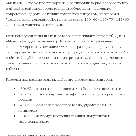
«Малави» — это не просто чёрный. Это глубокий чёрно-серый оттенок
с лёгкой игрой тонов и текстурными отблесками — выглядит
современно, дорого и отлично сочетается с деревом, металлом и
“фактурными” декорами. Доступны размеры 130×60 / 125×75 / 145×80
/ 160×80 и толщина 16 или 32 мм.
Если вам нужен тёмный стол, который не выглядит “плоским”, ЛДСП
«Малави» — идеальный выбор. Его можно назвать сумрачным
оттенком чёрного: в нём живёт мягкая игра серых и чёрных тонов, а
текстурные отблески напоминают лунную дорожку на ночном море. За
счёт этой глубины столешница смотрится загадочно, современно и
очень стильно — и при этом остаётся практичной для ежедневной
работы.
Размеры под разные задачи, выберите формат под ваш сетап:
130×60 — компактное решение для небольшого пространства
125×75 — больше глубины: комфортнее для рук и правильной
посадки
145×80 — универсально и просторно, удобно для 1–2
мониторов
160×80 — максимум места для техники, документов и
творческих задач
Толщина 16 или 32 мм — что выбрать