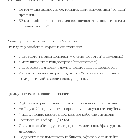
16 мм — визуально легче, минимализм, аккуратный “тонкий”
профиль
32 мм — эффектнее и солиднее, ощущение монолитности и
“премиальности”
С чем лучше всего смотрится «Малави»
Этот декор особенно хорош в сочетаниях:
с деревом (тёплый контраст — очень “дорогой” визуально)
с металлом (лофт/индастриал/минимализм)
с декорами под кожу и другие фактурные поверхности
Именно игра на контрасте делает «Малави» выигрышной
альтернативой классическому чёрному.
Преимущества столешницы Малави:
Глубокий чёрно-серый оттенок — стильно и современно
Не “глухой” чёрный: есть переливы и визуальная глубина
4 популярных размера под разные рабочие сценарии
Толщина на выбор 16/32 мм
Отлично комбинируется с деревом/металлом/фактурными
декорами
Подходит для домашнего кабинета, офиса и опенспейса