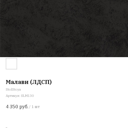
Малави (ЛДСП)
StolStoya
Артикул:
SLM130
4 350
руб.
/
1 шт