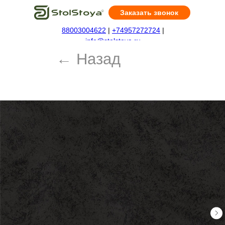
Заказать звонок
88003004622
|
+74957272724
|
← Назад
info@stolstoya.ru