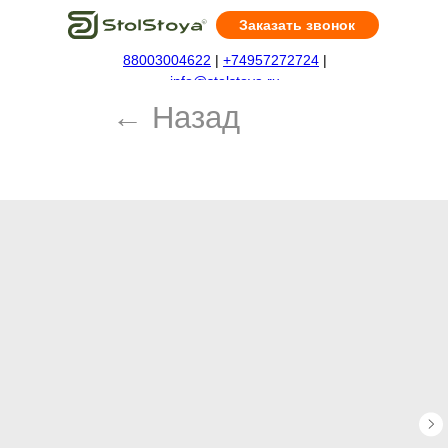
Заказать звонок
88003004622
|
+74957272724
|
← Назад
info@stolstoya.ru