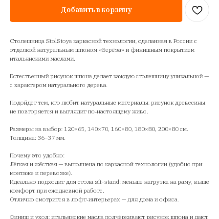
Добавить в корзину
Столешница StolStoya каркасной технологии, сделанная в России с
отделкой натуральным шпоном «Берёза» и финишным покрытием
итальянскими маслами.
Естественный рисунок шпона делает каждую столешницу уникальной —
с характером натурального дерева.
Подойдёт тем, кто любит натуральные материалы: рисунок древесины
не повторяется и выглядит по‑настоящему живо.
Размеры на выбор: 120×65, 140×70, 160×80, 180×80, 200×80 см.
Толщина: 36–37 мм.
Почему это удобно:
Лёгкая и жёсткая — выполнена по каркасной технологии (удобно при
монтаже и перевозке).
Идеально подходит для стола sit-stand: меньше нагрузка на раму, выше
комфорт при ежедневной работе.
Отлично смотрится в лофт‑интерьерах — для дома и офиса.
Финиш и уход: итальянские масла подчёркивают рисунок шпона и дают