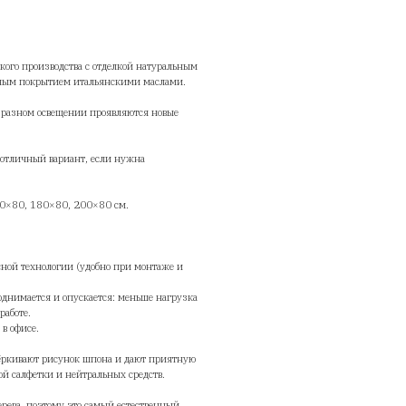
olStoya
2662,00
руб.
Добавить в корзину
ркасная столешница StolStoya российского производства с отделкой 
оном «Ясень Белый Frisse» и финишным покрытием итальянскими 
гурный рисунок играет на свету: при разном освещении проявляютс
реливы и глубина текстуры.
ктура выглядит «ручной» и редкой — отличный вариант, если нужн
олешница‑акцент.
змеры на выбор: 120×65, 140×70, 160×80, 180×80, 200×80 см.
лщина: 36–37 мм.