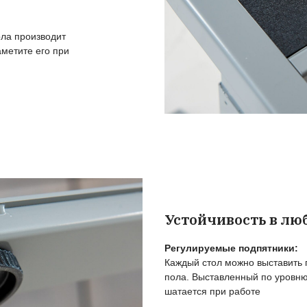
О
п
П
Из
ос
У
От
по
р