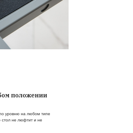
ставайтесь в потоке при смене
оложений
лавный подъем и опускание:
менение высоты происходит плавно и без внезапны
тановок или рывков
добная смена рабочей позы:
регулируйте стол под свой рост в любое время, что
заботиться об уменьшении нагрузки на ваше тело от
аботы или учёбы