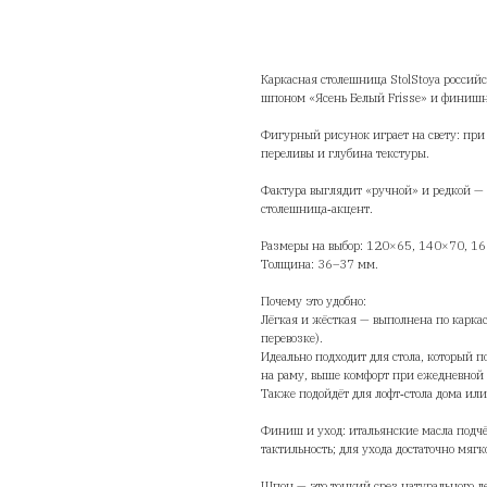
St
1
Ка
шп
Фи
пе
Фа
ст
Ра
То