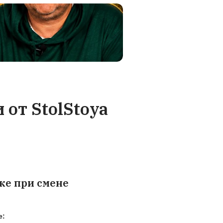
е акт. Мы за
проходит 3 стадии кон
м вам новую
качества на соответстви
анспортной
требуемым стандарта
регулируем
.
ание при выборе
ывает, как выбрать подъемный стол для дома
енной работы.