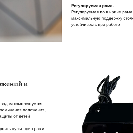
ама и электромоторы
и прочная сталь:
 рама подстолий выдерживает
 нагрузок
абота:
однимания стола производит
ки, что вы не заметите его при