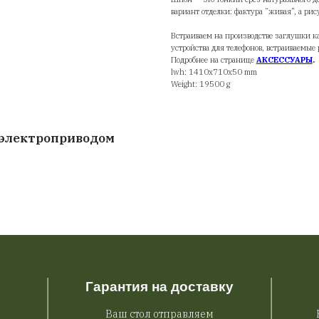
По
Лё
пе
Ид
на
Та
Фи
та
Шп
ва
Вс
ус
По
lw
We