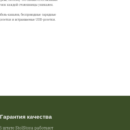
чему это удобно:
гкая и жёсткая — выполнена по каркасной технологии (удобно при м
ревозке).
еально подходит для стола, который поднимается и опускается: мень
 раму, выше комфорт при ежедневной работе.
кже подойдёт для лофт‑стола дома или в офисе.
ниш и уход: итальянские масла подчёркивают рисунок шпона и да
ктильность; для ухода достаточно мягкой салфетки и нейтральных сре
он — это тонкий срез натурального дерева, поэтому это самый есте
риант отделки: фактура “живая”, а рисунок каждой столешницы уник
траиваем на производстве заглушки кабель-каналов, беспроводные з
тройства для телефонов, встраиваемые розетки и встраиваемые USB-р
дробнее на странице
АКСЕССУАРЫ
.
h: 1410x710x50 mm
ight: 19500 g