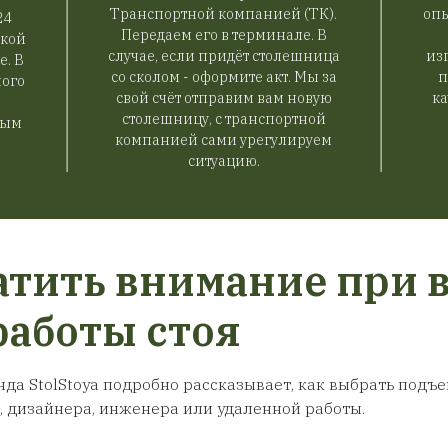
я столов с электроприводом
 на стол и
Гарантия на 
ссуары
Ваш стол отпр
Транспортной комп
ем гарантию 24
Передаем его в те
ы с регулировкой
случае, если придё
комплектующие. В