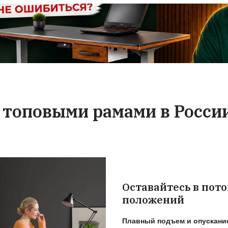
со сколом - оформит
ния гарантийного
свой счёт отправи
сегда можете
столешницу, с тр
нам за сервисным
компанией сами у
иванием.
ситуацию
о обратить вним
 для работы стоя
нователь бренда StolStoya подробно рассказ
рограммиста, дизайнера, инженера или удал