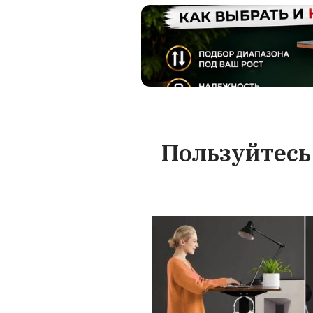
случае истече
срока вы в
обратиться к 
обслуж
На чт
стола
В этом видео ос
руководителя, п