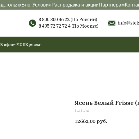
териалы
О подстольях
Блог
Условия
Распродажа
8 800 300 46 22 (П
8 495 72 72 72 4
(По
ы
Аксессуары
В офис
МОП
Кресла
Я