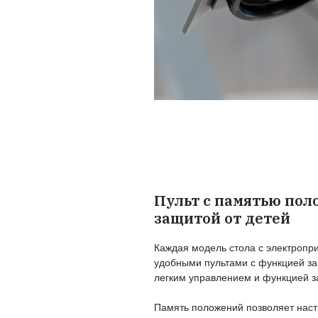
Надежная р
Толстый профиль 
Надежная стальная
большое количество
Тихая и плавная р
Система плавного п
настолько тихие зву
использовании