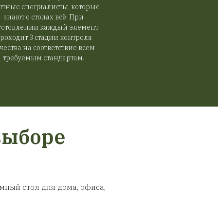
доставку
Гарантия качес
авляем
В штате StolStoya рабо
анией (ТК).
опытные специалисты, к
рминале. В
знают о столах всё. П
т столешница
изготовлении каждый э