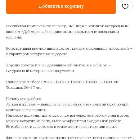
Добавить в корзину
Российская каркасная столешница StolStoya с отделкой натуральным
шпоном «Дуб мореный» и финишным покрытием итальянскими
маслами.
Естественный рисунок шпона делает каждую столешницу уникальной —
с характером натурального дерева.
Хорошо сочетается и с домашним кабинетом, и с офисом —
натуральный материал всегда уместен.
Размеры на выбор: 120×65, 140×70, 160×80, 180×80, 200×80 см.
Толщина: 36–37 мм.
Почему это удобно:
Лёгкая и жёсткая — выполнена по каркасной технологии (удобно при
монтаже и перевозке).
Идеально подходит для столов, где вы чередуете работу сидя и стоя:
меньше нагрузка на раму, выше комфорт при ежедневной работе.
Её выбирают и для столов в стиле лофт в квартире или офисе.
Финиш и уход: итальянские масла подчёркивают рисунок шпона и дают