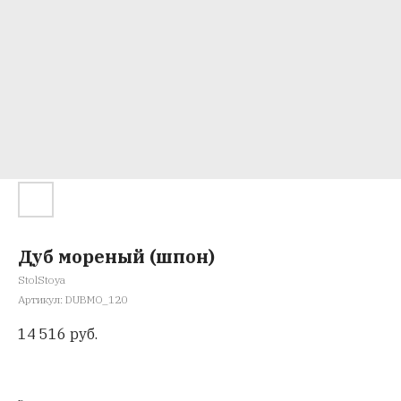
Дуб мореный (шпон)
StolStoya
Артикул:
DUBMO_120
14 516
руб.