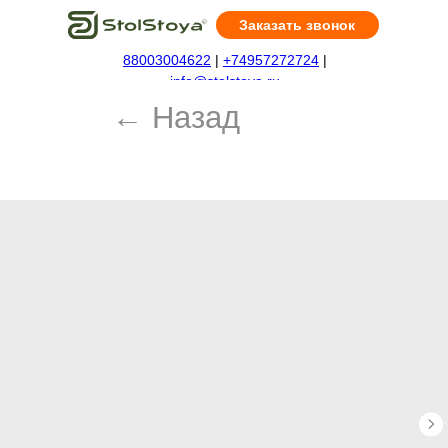
Заказать звонок
88003004622
|
+74957272724
|
← Назад
info@stolstoya.ru