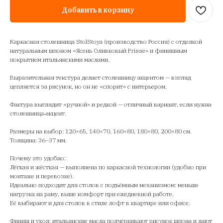
Добавить в корзину
Каркасная столешница StolStoya (производство Россия) с отделкой
натуральным шпоном «Ясень Оливковый Frisse» и финишным
покрытием итальянскими маслами.
Выразительная текстура делает столешницу акцентом — взгляд
цепляется за рисунок, но он не «спорит» с интерьером.
Фактура выглядит «ручной» и редкой — отличный вариант, если нужна
столешница‑акцент.
Размеры на выбор: 120×65, 140×70, 160×80, 180×80, 200×80 см.
Толщина: 36–37 мм.
Почему это удобно:
Лёгкая и жёсткая — выполнена по каркасной технологии (удобно при
монтаже и перевозке).
Идеально подходит для столов с подъёмным механизмом: меньше
нагрузка на раму, выше комфорт при ежедневной работе.
Её выбирают и для столов в стиле лофт в квартире или офисе.
Финиш и уход: итальянские масла подчёркивают рисунок шпона и дают