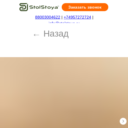
Заказать звонок
88003004622
|
+74957272724
|
← Назад
info@stolstoya.ru