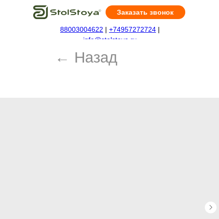
Заказать звонок
88003004622
|
+74957272724
|
← Назад
info@stolstoya.ru