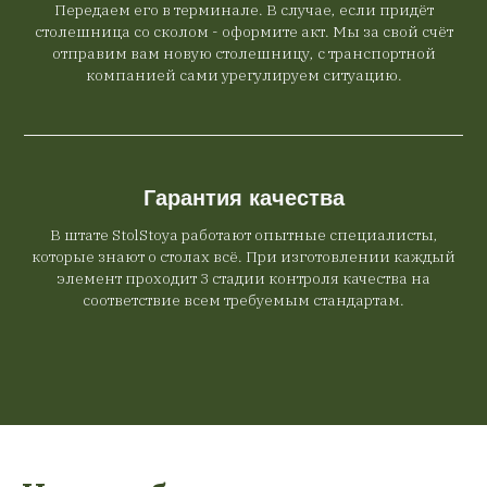
Передаем его в терминале. В случае, если придёт
столешница со сколом - оформите акт. Мы за свой счёт
отправим вам новую столешницу, с транспортной
компанией сами урегулируем ситуацию.
Гарантия качества
В штате StolStoya работают опытные специалисты,
которые знают о столах всё. При изготовлении каждый
элемент проходит 3 стадии контроля качества на
соответствие всем требуемым стандартам.