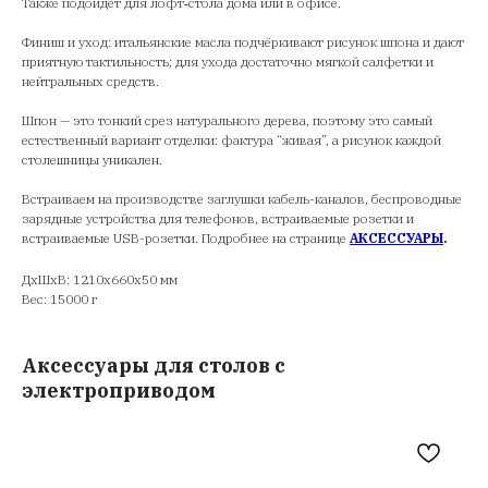
Также подойдёт для лофт‑стола дома или в офисе.
Финиш и уход: итальянские масла подчёркивают рисунок шпона и дают
приятную тактильность; для ухода достаточно мягкой салфетки и
нейтральных средств.
Шпон — это тонкий срез натурального дерева, поэтому это самый
естественный вариант отделки: фактура “живая”, а рисунок каждой
столешницы уникален.
Встраиваем на производстве заглушки кабель-каналов, беспроводные
зарядные устройства для телефонов, встраиваемые розетки и
встраиваемые USB-розетки. Подробнее на странице
АКСЕССУАРЫ
.
ДxШxВ: 1210x660x50 мм
Вес: 15000 г
Аксессуары для столов с
электроприводом