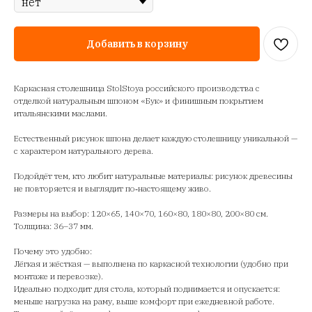
Добавить в корзину
Каркасная столешница StolStoya российского производства с
отделкой натуральным шпоном «Бук» и финишным покрытием
итальянскими маслами.
Естественный рисунок шпона делает каждую столешницу уникальной —
с характером натурального дерева.
Подойдёт тем, кто любит натуральные материалы: рисунок древесины
не повторяется и выглядит по‑настоящему живо.
Размеры на выбор: 120×65, 140×70, 160×80, 180×80, 200×80 см.
Толщина: 36–37 мм.
Почему это удобно:
Лёгкая и жёсткая — выполнена по каркасной технологии (удобно при
монтаже и перевозке).
Идеально подходит для стола, который поднимается и опускается:
меньше нагрузка на раму, выше комфорт при ежедневной работе.