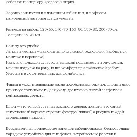
добавляет интерьеру «дорогой» штрих.
Хорошо сочетается и с домашним кабинетом, и с офисом —
натуральный материал всегда уместен.
Размеры на выбор: 120×65, 140×70, 160×80, 180×80, 200×80 см.
Толщина: 36–37 мм.
Почему это удобно:
Лёгкая и жёсткая — выполнена по каркасной технологии (удобно при
монтаже и перевозке).
Идеально подходит для стола, который поднимается и опускается:
меньше нагрузка на раму, выше комфорт при ежедневной работе.
Уместна и в лофт‑решениях для дома/офиса.
Финиш и уход: итальянские масла подчёркивают рисунок шпона и дают
приятную тактильность; для ухода достаточно мягкой салфетки и
нейтральных средств.
Шпон — это тонкий срез натурального дерева, поэтому это самый
естественный вариант отделки: фактура “живая”, а рисунок каждой
столешницы уникален.
Встраиваем на производстве заглушки кабель-каналов, беспроводные
зарядные устройства для телефонов, встраиваемые розетки и