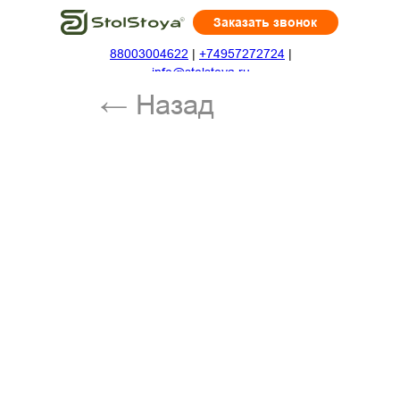
Заказать звонок
88003004622
|
+74957272724
|
← Назад
info@stolstoya.ru