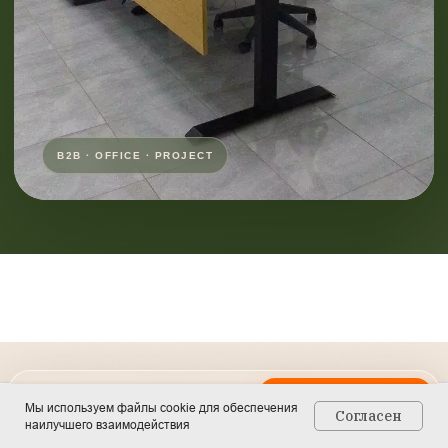
☎
⌖
↗
Мы используем файлы cookie для обеспечения
КАК ДОБРАТЬСЯ
Согласен
Позвонить
Маршрут
Записаться
наилучшего взаимодействия
Главная
Каталог
Контакты
Корзина