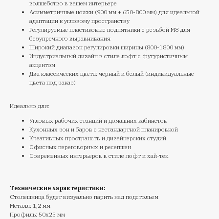
волшебство в вашем интерьере
Асимметричные ножки (900 мм + 650-800 мм) для идеальной
адаптации к угловому пространству
Регулируемые пластиковые подпятники с резьбой М8 для
безупречного выравнивания
Широкий диапазон регулировки ширины (800-1800 мм)
Индустриальный дизайн в стиле лофт с футуристичным
акцентом
Два классических цвета: черный и белый (индивидуальные
цвета под заказ)
Идеально для:
Угловых рабочих станций и домашних кабинетов
Кухонных зон и баров с нестандартной планировкой
Креативных пространств и дизайнерских студий
Офисных переговорных и ресепшен
Современных интерьеров в стиле лофт и хай-тек
Технические характеристики:
Столешница будет визуально парить над подстольем
Металл: 1,2 мм
Профиль: 50х25 мм