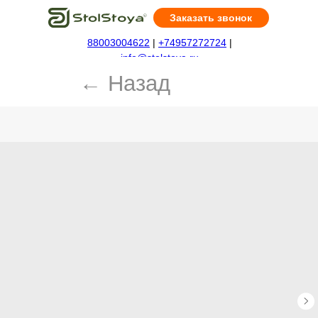
Заказать звонок
88003004622
|
+74957272724
|
← Назад
info@stolstoya.ru