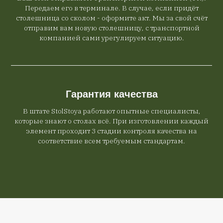
Передаем его в терминале. В случае, если придёт
столешница со сколом - оформите акт. Мы за свой счёт
отправим вам новую столешницу, с транспортной
компанией сами урегулируем ситуацию.
Гарантия качества
В штате StolStoya работают опытные специалисты,
которые знают о столах всё. При изготовлении каждый
элемент проходит 3 стадии контроля качества на
соответствие всем требуемым стандартам.