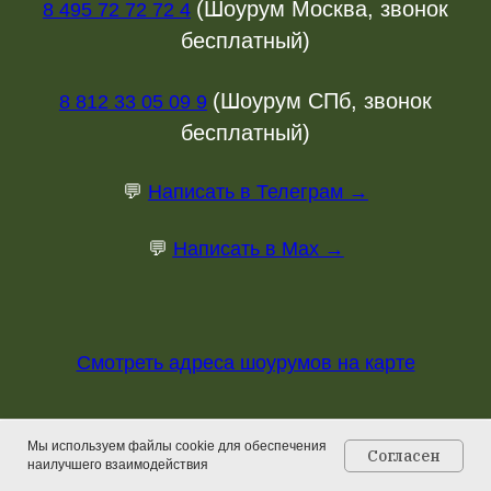
(Шоурум Москва, звонок
8 495 72 72 72 4
бесплатный)
(Шоурум СПб, звонок
8 812 33 05 09 9
бесплатный)
💬
Написать в Телеграм →
💬
Написать в Max →
Смотреть адреса шоурумов на карте
info@stolstoya.ru
Мы используем файлы cookie для обеспечения
Согласен
наилучшего взаимодействия
Главная
Каталог
Контакты
Корзина