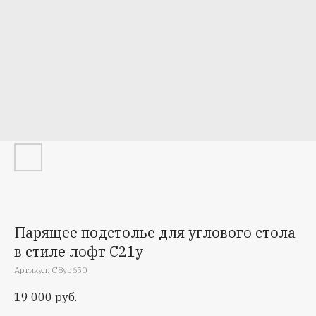
Парящее подстолье для углового стола
в стиле лофт С21у
Артикул:
C8уb650
19 000
руб.