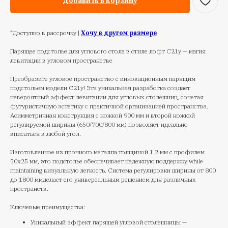
Добавить в корзину
*Доступно в рассрочку |
Хочу в другом размере
Парящее подстолье для углового стола в стиле лофт С21у — магия
левитации в угловом пространстве
Преобразите угловое пространство с инновационным парящим
подстольем модели С21у! Эта уникальная разработка создает
невероятный эффект левитации для угловых столешниц, сочетая
футуристичную эстетику с практичной организацией пространства.
Асимметричная конструкция с ножкой 900 мм и второй ножкой
регулируемой ширины (650/700/800 мм) позволяет идеально
вписаться в любой угол.
Изготовленное из прочного металла толщиной 1.2 мм с профилем
50х25 мм, это подстолье обеспечивает надежную поддержку while
maintaining визуальную легкость. Система регулировки ширины от 800
до 1800 ммделает его универсальным решением для различных
пространств.
Ключевые преимущества:
Уникальный эффект парящей угловой столешницы —