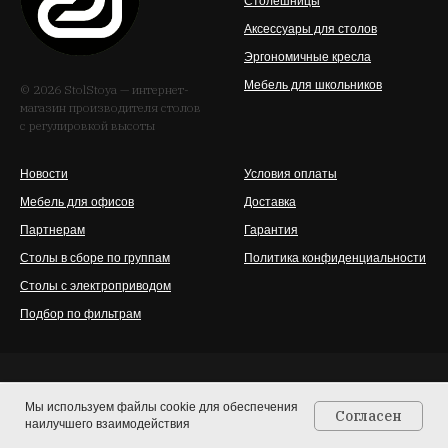
Столешницы
Аксессуары для столов
Эргономичные кресла
Мебель для школьников
© 2026 StolStoya — интернет-
магазин производителя столов
с регулировкой высоты
Новости
Условия оплаты
Мебель для офисов
Доставка
Партнерам
Гарантия
Столы в сборе по группам
Политика конфиденциальности
Столы с электроприводом
Подбор по фильтрам
Мы используем файлы cookie для обеспечения
Согласен
Срок изготовления заказных и нестандартных
наилучшего взаимодействия
Главная
Каталог
Контакты
Корзина
позиций составляет до 2х месяцев. Точный срок