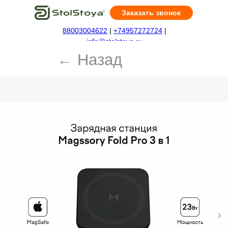
Заказать звонок
88003004622
|
+74957272724
|
← Назад
info@stolstoya.ru