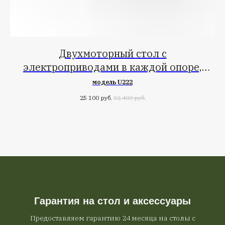
Двухмоторный стол с
электроприводами в каждой опоре,
подъём до 80кг со столешницей ЛДСП
модель U222
25 100
руб.
32 400
руб.
Гарантия на стол и аксессуары
Предоставляем гарантию 24 месяца на столы с