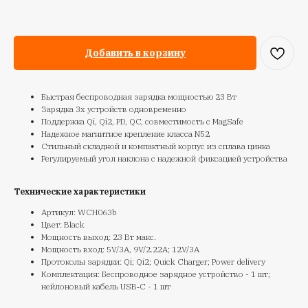
Добавить в корзину
Быстрая беспроводная зарядка мощностью 23 Вт
Зарядка 3х устройств одновременно
Поддержка Qi, Qi2, PD, QC, совместимость с MagSafe
Надежное магнитное крепление класса N52
Стильный складной и компактный корпус из сплава цинка
Регулируемый угол наклона с надежной фиксацией устройства
Технические характеристики
Артикул: WCH063b
Цвет: Black
Мощность выход: 23 Вт макс.
Мощность вход: 5V/3А, 9V/2.22А; 12V/3А
Протоколы зарядки: Qi; Qi2; Quick Charger; Power delivery
Комплектация: Беспроводное зарядное устройство - 1 шт;
нейлоновый кабель USB‑C - 1 шт