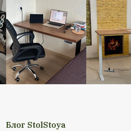
Блог StolStoya