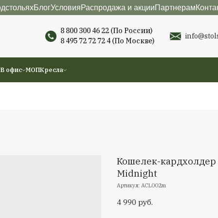
териалы
О подстольях
Блог
Условия
Распродажа
8 800 300 46 22 (П
8 495 72 72 72 4
(По
ы
Аксессуары
В офис
МОП
Кресла
К