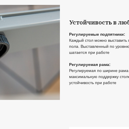
ос
У
От
по
р
ама и электромоторы