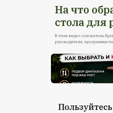
Гарантия
аксе
Предоставля
месяца на стол
высоты и все 
случае истече
срока вы в
обратиться к 
обслуж