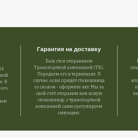
nium III со
Стол «Федерация» шпон/
 на выбор
эмаль
0 градусов, 3
2 выдвижных ящика, задний отсек и
ла 62-127 см,
прорезь для проводов, подстолье на
руб.
руб.
69 900
выбор