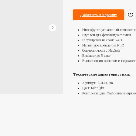
M
Ар
4
Те