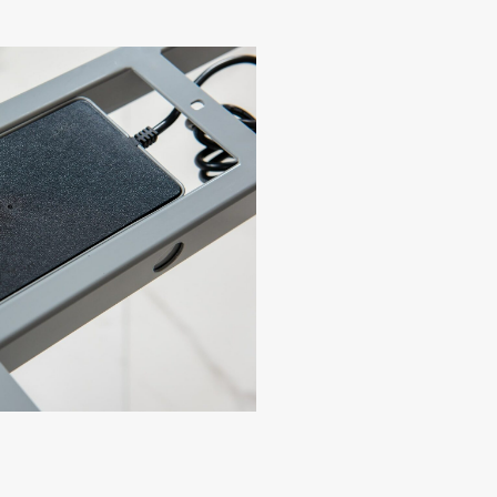
и в России от StolS
ставайтесь в потоке при смене
оложений
лавный подъем и опускание:
менение высоты происходит плавно и без внезапны