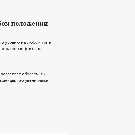
тановок или рывков
добная смена рабочей позы:
регулируйте стол под свой рост в любое время, что
заботиться об уменьшении нагрузки на ваше тело от
аботы или учёбы