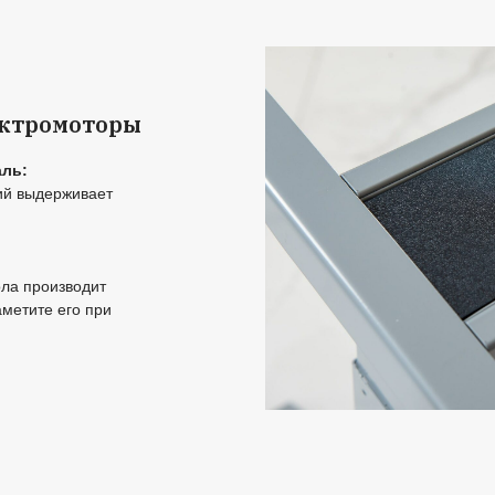
йтесь топовыми рамам
О
п
П
Из