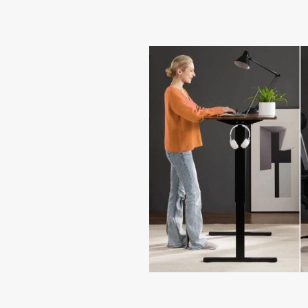
На чт
стола
В этом видео ос
руководителя, п