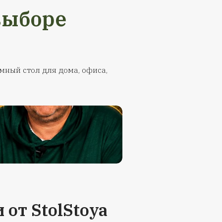
доставку
Гарантия качес
авляем
В штате StolStoya рабо
анией (ТК).
опытные специалисты, к
рминале. В
знают о столах всё. П
т столешница
изготовлении каждый э
е акт. Мы за
проходит 3 стадии кон
м вам новую
качества на соответстви
анспортной
требуемым стандарта
регулируем
.