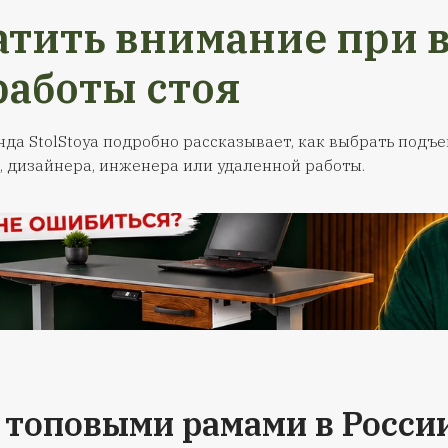
 на стол и
Гарантия на 
ссуары
Ваш стол отпр
Транспортной комп
ем гарантию 24
Передаем его в те
ы с регулировкой
случае, если придё
комплектующие. В
со сколом - оформит
ния гарантийного
свой счёт отправи
сегда можете
столешницу, с тр
нам за сервисным
компанией сами у
иванием.
ситуацию