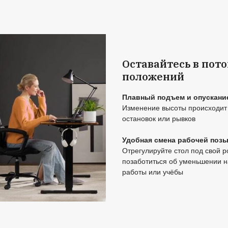
о обратить вним
 для работы стоя
нователь бренда StolStoya подробно рассказ
рограммиста, дизайнера, инженера или удал