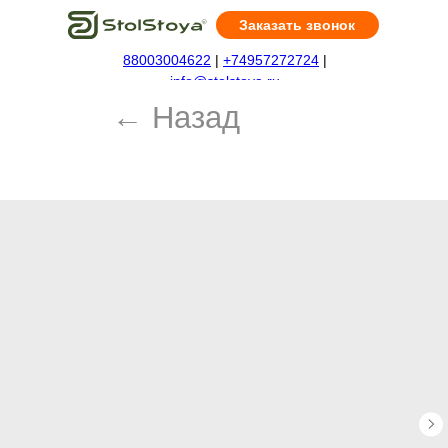
Заказать звонок
88003004622
|
+74957272724
|
← Назад
info@stolstoya.ru