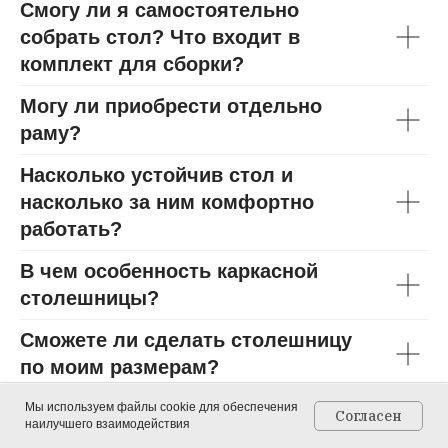
Смогу ли я самостоятельно
собрать стол? Что входит в
комплект для сборки?
Могу ли приобрести отдельно
раму?
Насколько устойчив стол и
насколько за ним комфортно
работать?
В чем особенность каркасной
столешницы?
Сможете ли сделать столешницу
по моим размерам?
Проблема с корзиной - не
Мы используем файлы cookie для обеспечения
Согласен
наилучшего взаимодействия
Главная
Каталог
Контакты
Корзина
открывается или не