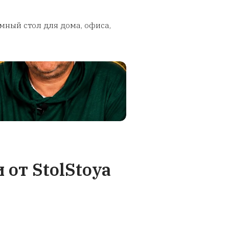
доставку
Гарантия качес
авляем
В штате StolStoya рабо
анией (ТК).
опытные специалисты, к
рминале. В
знают о столах всё. П
т столешница
изготовлении каждый э
е акт. Мы за
проходит 3 стадии кон
м вам новую
качества на соответстви
анспортной
требуемым стандарта
регулируем
.