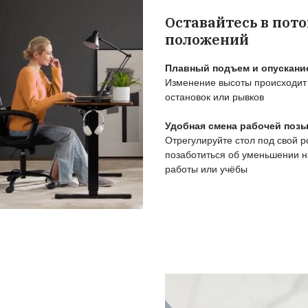
о обратить вним
 для работы стоя
нователь бренда StolStoya подробно рассказ
рограммиста, дизайнера, инженера или удал