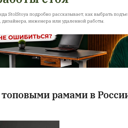
 на стол и
Гарантия на 
ссуары
Ваш стол отпр
Транспортной комп
ем гарантию 24
Передаем его в те
ы с регулировкой
случае, если придё
комплектующие. В
со сколом - оформит
ния гарантийного
свой счёт отправи
сегда можете
столешницу, с тр
нам за сервисным
компанией сами у
иванием.
ситуацию