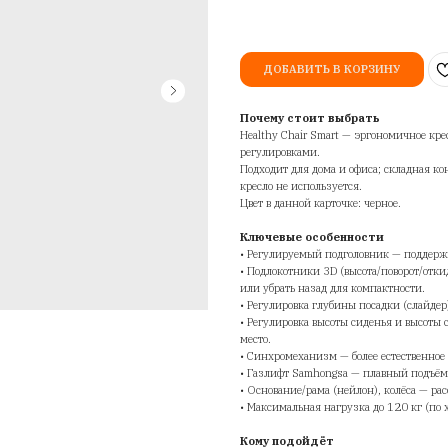
(
He
Ар
6
По
He
ре
По
кр
Цв
Кл
• 