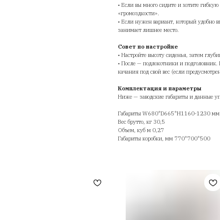
• 
ил
• 
• 
ме
• 
• 
• 
• 
Ко
• 
«г
• 
за
Со
• 
• 
ка