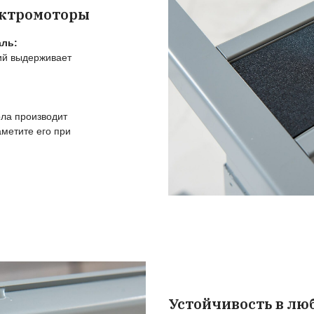
йтесь топовыми рамам
О
п
П
Из