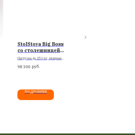
мплектация и параметры
же — заводские габариты и данные упаковки из вашей выгрузки.
бариты W680*D665*H1160-1230 мм
с брутто, кг 30,5
ъем, куб м 0,27
бариты коробки, мм 770*700*500