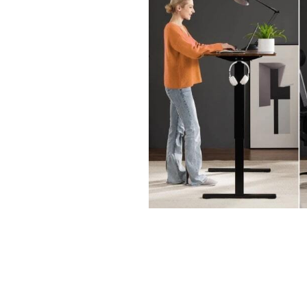
На чт
стола
В этом видео ос
руководителя, п