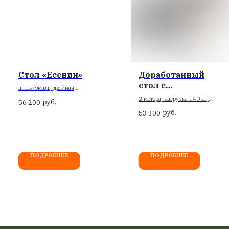
Ко
Ни
Га
Ве
Об
Га