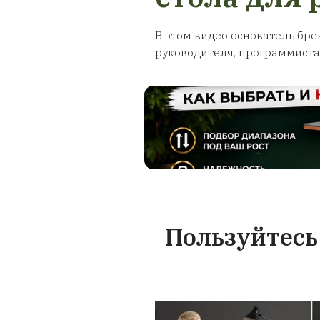
Гарантия
аксе
Предоставля
месяца на стол
высоты и все 
случае истече
срока вы в
обратиться к 
обслуж