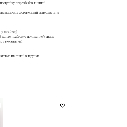
Подлокотники 3D (высота/поворот/откидывание) — можно настроить п
и убрать назад для компактности.
Регулировка глубины посадки (слайдер) — удобнее под рост.
Регулировка высоты сиденья и высоты спинки — точнее подстроить по
сто.
Синхромеханизм — более естественное качание в работе.
Газлифт Samhongsa — плавный подъём/опускание.
Основание/рама (нейлон), колёса — рассчитано на ежедневную экспл
Максимальная нагрузка до 120 кг (по характеристикам продавцов).
му подойдёт
Если вы много сидите и хотите гибкую настройку под себя без лишне
ромоздкости».
Если нужен вариант, который удобно вписывается в современный инт
нимает лишнее место.
вет по настройке
Настройте высоту сиденья, затем глубину (слайдер).
После — подлокотники и подголовник. В конце подберите натяжение/
чания под свой вес (если предусмотрено в механизме).