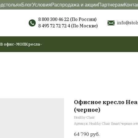
териалы
О подстольях
Блог
Условия
Распродажа
8 800 300 46 22 (П
8 495 72 72 72 4
(По
ы
Аксессуары
В офис
МОП
Кресла
О