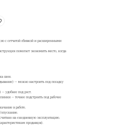
черное)
althy Chair
тикул:
Healthy Chair Smart/черная сетка
4 790
руб.
ДОБАВИТЬ В КОРЗИНУ
чему стоит выбрать
althy Chair Smart — эргономичное кресло с сетчатой обивкой и рас
гулировками.
дходит для дома и офиса; складная конструкция помогает экономить 
есло не используется.
ет в данной карточке: черное.
ючевые особенности
Регулируемый подголовник — поддержка шеи.