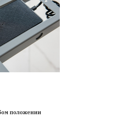
и в России от StolS
ставайтесь в потоке при смене
оложений
лавный подъем и опускание:
менение высоты происходит плавно и без внезапны