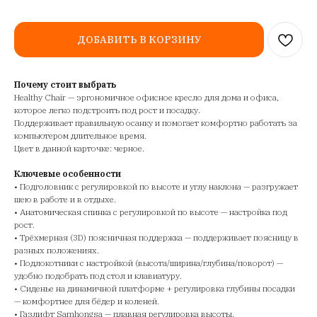
ДОБАВИТЬ В КОРЗИНУ
Почему стоит выбрать
Healthy Chair — эргономичное офисное кресло для дома и офиса,
которое легко подстроить под рост и посадку.
Поддерживает правильную осанку и помогает комфортно работать за
компьютером длительное время.
Цвет в данной карточке: черное.
Ключевые особенности
• Подголовник с регулировкой по высоте и углу наклона — разгружает
шею в работе и в отдыхе.
• Анатомическая спинка с регулировкой по высоте — настройка под
рост.
• Трёхмерная (3D) поясничная поддержка — поддерживает поясницу в
разных положениях.
• Подлокотники с настройкой (высота/ширина/глубина/поворот) —
удобно подобрать под стол и клавиатуру.
• Сиденье на динамичной платформе + регулировка глубины посадки
— комфортнее для бёдер и коленей.
• Газлифт Samhongsa — плавная регулировка высоты.