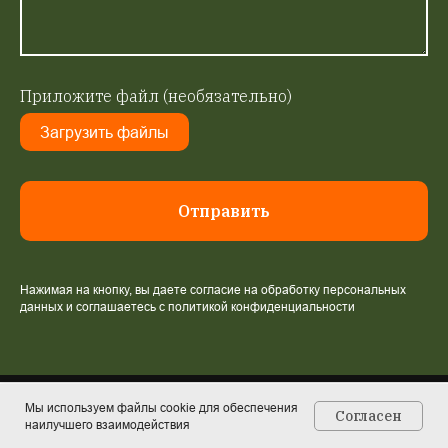
Приложите файл (необязательно)
Загрузить файлы
Отправить
Нажимая на кнопку, вы даете согласие на обработку персональных
данных и соглашаетесь c политикой конфиденциальности
Мы используем файлы cookie для обеспечения
Согласен
наилучшего взаимодействия
Главная
Каталог
Контакты
Корзина