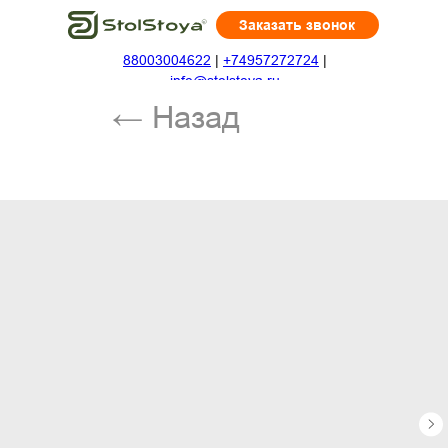
Заказать звонок
88003004622
|
+74957272724
|
← Назад
info@stolstoya.ru