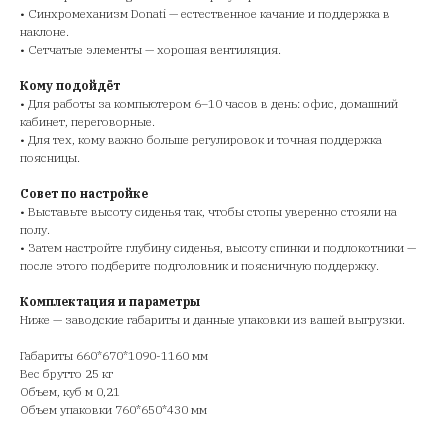
• Синхромеханизм Donati — естественное качание и поддержка в
наклоне.
• Сетчатые элементы — хорошая вентиляция.
Кому подойдёт
• Для работы за компьютером 6–10 часов в день: офис, домашний
кабинет, переговорные.
• Для тех, кому важно больше регулировок и точная поддержка
поясницы.
Совет по настройке
• Выставьте высоту сиденья так, чтобы стопы уверенно стояли на
полу.
• Затем настройте глубину сиденья, высоту спинки и подлокотники —
после этого подберите подголовник и поясничную поддержку.
Комплектация и параметры
Ниже — заводские габариты и данные упаковки из вашей выгрузки.
Габариты 660*670*1090-1160 мм
Вес брутто 25 кг
Объем, куб м 0,21
Объем упаковки 760*650*430 мм