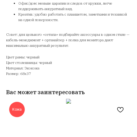
Офис/дом: меньше царапин и следов от кружки, легче
поддерживать аккуратный вид.
Креатив: удобно работать с планшетом, заметками и техникой
на одной поверхности.
Совет: для цельного «сетапа» подбирайте аксессуары в одном стиле —
кабель-менеджмент + органайзер + полка для монитора дают
максимально аккуратный результат.
Цвет рамы: черный
Цвет столешницы: черный
Материал: Экокожа
Размер: 68х37
Вас может заинтересовать
Кожа