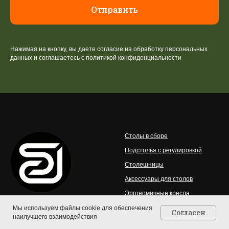
Отправить
Нажимая на кнопку, вы даете согласие на обработку персональных
данных и соглашаетесь c политикой конфиденциальности
Столы в сборе
Подстолья с регулировкой
Столешницы
Аксессуары для столов
Эргономичные кресла
Мебель для школьников
Мы используем файлы cookie для обеспечения
© 2026 StolStoya — интернет-
Согласен
наилучшего взаимодействия
Главная
Каталог
Контакты
Корзина
магазин производителя столов
с регулировкой высоты