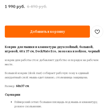
1 990
руб.
6 490
руб.
Добавить в корзину
Коврик для мышки и клавиатуры двухслойный, большой,
игровой, 68 х 37 см, DeckMate Eco, экокожа и войлок, черный
коврик для работы стоя: добавляет удобство и порядок на рабочем
месте.
Большой коврик (desk mat) собирает рабочую зону в единый
аккуратный слой: мышь едет плавно, столешница защищена.
Размер:
68х37 см
.
Сценарии
Геймерский сетап: большая площадь под мышь и клавиатуру,
ровное скольжение.