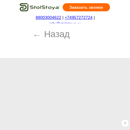
Заказать звонок
88003004622
|
+74957272724
|
← Назад
info@stolstoya.ru