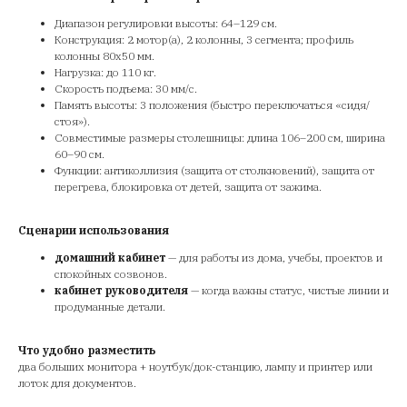
Диапазон регулировки высоты: 64–129 см.
Конструкция: 2 мотор(а), 2 колонны, 3 сегмента; профиль
колонны 80х50 мм.
Нагрузка: до 110 кг.
Скорость подъема: 30 мм/с.
Память высоты: 3 положения (быстро переключаться «сидя/
стоя»).
Совместимые размеры столешницы: длина 106–200 см, ширина
60–90 см.
Функции: антиколлизия (защита от столкновений), защита от
перегрева, блокировка от детей, защита от зажима.
Сценарии использования
домашний кабинет
— для работы из дома, учебы, проектов и
спокойных созвонов.
кабинет руководителя
— когда важны статус, чистые линии и
продуманные детали.
Что удобно разместить
два больших монитора + ноутбук/док-станцию, лампу и принтер или
лоток для документов.