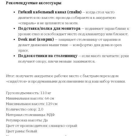
Рекомендуемые аксессуары
Гибкий кабельный канал (спайн)
— когда стол часто
двигается по высоте: провода собираются в аккуратную
«спираль» и не цепляются за ноги.
Подставка/полка для монитора
— поднимает экран ближе к
уровню глаз и освобождает место под клавиатуру или блокнот.
Desk mat (коврик)
— защищает столешницу от царапин и
делает движения мыши тише — комфортно для дома и open
space.
Подлокотники на столешницу
— если много печатаете: руки
получают опору, плечи меньше зажимаются.
Итог: получаете аккуратное рабочее место с быстрым переходом
«сидя/стоя» и продуманными дополнениями под ваш набор техники.
Грузоподъемность: 110 кг
Минимальная высота: 64 см
Максимальная высота: 129 см
Количество опор: 2.0
Материал столешницы: МДФ
Регулировка высоты: Да
Цвет от производителя: сланцево-серый
Цвет рамы: белый