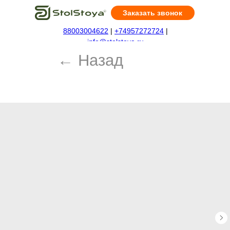
Заказать звонок
88003004622
|
+74957272724
|
← Назад
info@stolstoya.ru