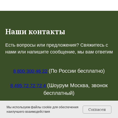
Наши контакты
Есть вопросы или предложения? Свяжитесь с
нами или напишите сообщение, мы вам ответим
(По России бесплатно)
8 800 300 46 22
(Шоурум Москва, звонок
8 495 72 72 72 4
бесплатный)
(Шоурум СПб, звонок
8 812 33 05 09 9
Мы используем файлы cookie для обеспечения
Согласен
наилучшего взаимодействия
Главная
Каталог
Контакты
Корзина
бесплатный)