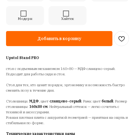
Модерн
Хайтек
Добавить в корзину
Upstol Stand PRO
стол с подъемным механизмом 160×80 — МДФ сланцево-серый.
Подходит для работы сидя и стоя.
Стол для тех, кто ценит порядок, эргономику и возможность быстро
сменить позу в течение дня.
Столешница:
МДФ
, цвет
сланцево-серый
. Рама: цвет
белый
. Размер
столешницы:
160х80 см
. Нейтральный оттенок — легко сочетать с
техникой и аксессуарами.
Ровная плотная плита с аккуратной геометрией — приятная на ощупь и
стабильная по форме.
Технические характеристики рамы