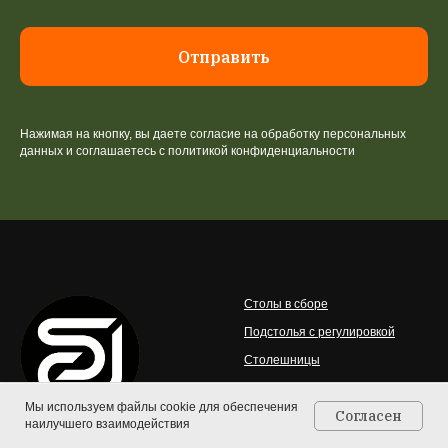
Отправить
Нажимая на кнопку, вы даете согласие на обработку персональных
данных и соглашаетесь c политикой конфиденциальности
Столы в сборе
Подстолья с регулировкой
Столешницы
Аксессуары для столов
Мы используем файлы cookie для обеспечения
Согласен
Эргономичные кресла
наилучшего взаимодействия
Главная
Каталог
Контакты
Корзина
Мебель для школьников