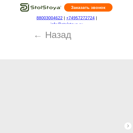
Заказать звонок
88003004622
|
+74957272724
|
← Назад
info@stolstoya.ru