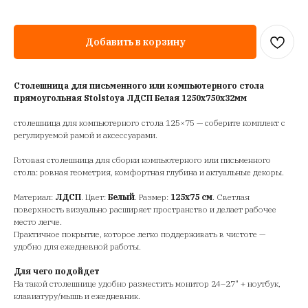
Добавить в корзину
Столешница для письменного или компьютерного стола
прямоугольная Stolstoya ЛДСП Белая 1250х750х32мм
столешница для компьютерного стола 125×75 — соберите комплект с
регулируемой рамой и аксессуарами.
Готовая столешница для сборки компьютерного или письменного
стола: ровная геометрия, комфортная глубина и актуальные декоры.
Материал:
ЛДСП
. Цвет:
Белый
. Размер:
125х75 см
. Светлая
поверхность визуально расширяет пространство и делает рабочее
место легче.
Практичное покрытие, которое легко поддерживать в чистоте —
удобно для ежедневной работы.
Для чего подойдет
На такой столешнице удобно разместить монитор 24–27" + ноутбук,
клавиатуру/мышь и ежедневник.