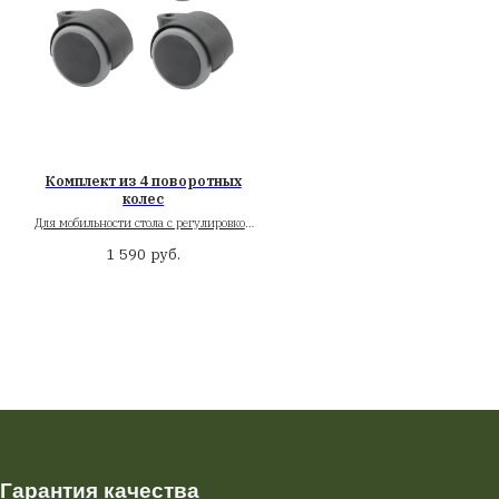
ет столешницы: Венге
териал: Шпон
змер: 120х65