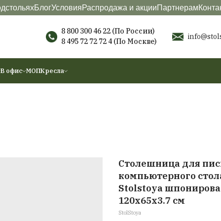
териалы
О подстольях
Блог
Условия
Распродажа
8 800 300 46 22 (П
8 495 72 72 72 4
(По
ы
Аксессуары
В офис
МОП
Кресла
С