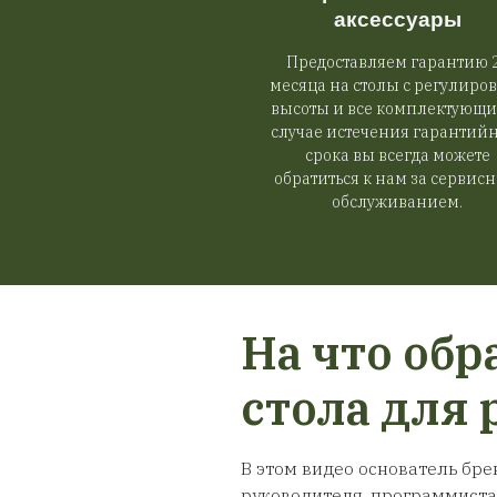
Металлический по
ящик под столе
фасадом ЛДСП ил
эмаль
руб
5 200