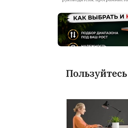
Гарантия
аксе
Предоставля
месяца на стол
высоты и все 
случае истече
срока вы в
обратиться к 
обслуж