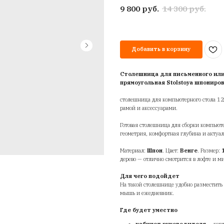
к
S
1
St
9
Ст
пр
ст
ра
Го