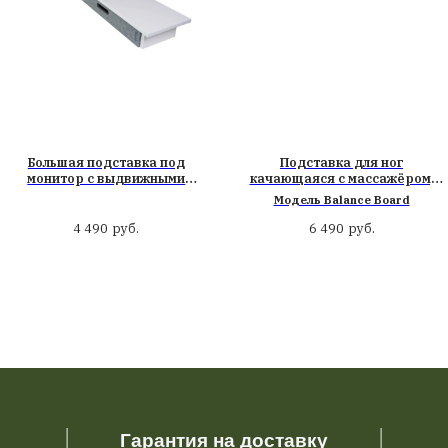
Цв
Ма
Ра
нтересовать