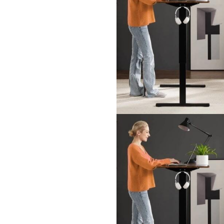
На чт
стола
В этом видео ос
руководителя, п