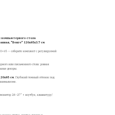
омпьютерного стола прямоугольна
tolstoya шпонированная, "Венге"
20х65х3.7 см
olStoya
 800
руб.
14 300
руб.
Добавить в корзину
олешница для письменного или компьютерного стола
ямоугольная Stolstoya шпонированная, "Венге" 120х65х3.7
олешница для компьютерного стола 120×65 — соберите комплект с р
мой и аксессуарами.
товая столешница для сборки компьютерного или письменного стола: