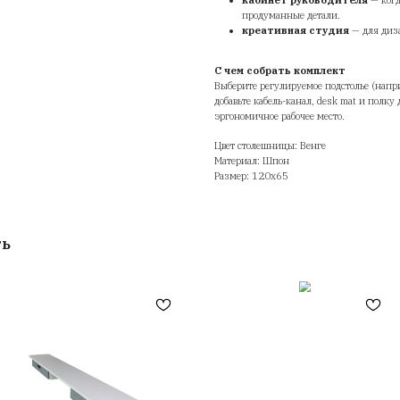
ге
Ма
де
Дл
На
мы
Гд
С 
Вы
до
эр