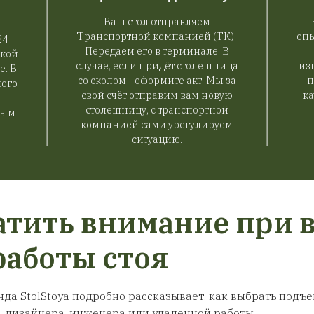
дстольный
Большая подставка под
шницу с
монитор с выдвижными
и шпон/
ящиками, ЛДСП
.
руб.
4 490