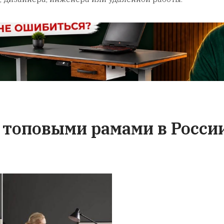
 на стол и
Гарантия на 
ссуары
Ваш стол отпр
Транспортной комп
ем гарантию 24
Передаем его в те
ы с регулировкой
случае, если придё
комплектующие. В
со сколом - оформит
ния гарантийного
свой счёт отправи
сегда можете
столешницу, с тр
нам за сервисным
компанией сами у
иванием.
ситуацию