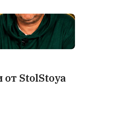
доставку
Гарантия качес
авляем
В штате StolStoya рабо
анией (ТК).
опытные специалисты, к
рминале. В
знают о столах всё. П
т столешница
изготовлении каждый э
е акт. Мы за
проходит 3 стадии кон
м вам новую
качества на соответстви
анспортной
требуемым стандарта
регулируем
.