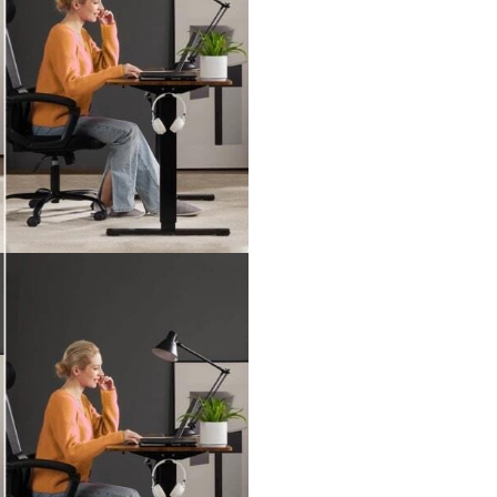
о обратить вним
 для работы стоя
нователь бренда StolStoya подробно рассказ
рограммиста, дизайнера, инженера или удал