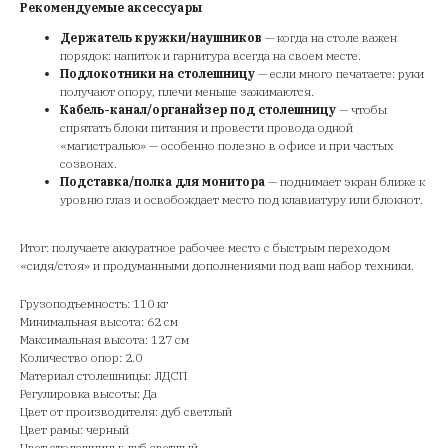
Рекомендуемые аксессуары
Держатель кружки/наушников
— когда на столе важен
порядок: напиток и гарнитура всегда на своем месте.
Подлокотники на столешницу
— если много печатаете: руки
получают опору, плечи меньше зажимаются.
Кабель-канал/органайзер под столешницу
— чтобы
спрятать блоки питания и провести провода одной
«магистралью» — особенно полезно в офисе и при частых
созвонах.
Подставка/полка для монитора
— поднимает экран ближе к
уровню глаз и освобождает место под клавиатуру или блокнот.
Итог: получаете аккуратное рабочее место с быстрым переходом
«сидя/стоя» и продуманными дополнениями под ваш набор техники.
Грузоподъемность: 110 кг
Минимальная высота: 62 см
Максимальная высота: 127 см
Количество опор: 2.0
Материал столешницы: ЛДСП
Регулировка высоты: Да
Цвет от производителя: дуб светлый
Цвет рамы: черный
Цвет столешницы: дуб светлый