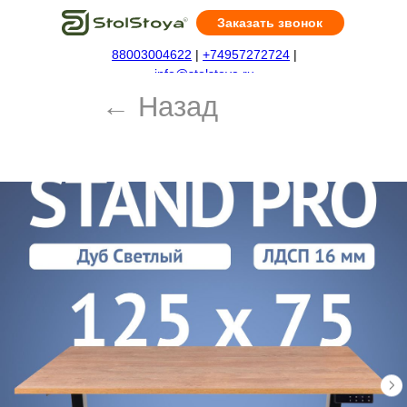
Заказать звонок
88003004622
|
+74957272724
|
← Назад
info@stolstoya.ru