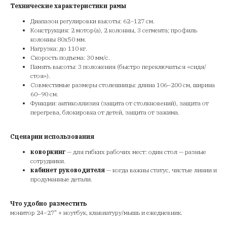
Технические характеристики рамы
Диапазон регулировки высоты: 62–127 см.
Конструкция: 2 мотор(а), 2 колонны, 3 сегмента; профиль
колонны 80х50 мм.
Нагрузка: до 110 кг.
Скорость подъема: 30 мм/с.
Память высоты: 3 положения (быстро переключаться «сидя/
стоя»).
Совместимые размеры столешницы: длина 106–200 см, ширина
60–90 см.
Функции: антиколлизия (защита от столкновений), защита от
перегрева, блокировка от детей, защита от зажима.
Сценарии использования
коворкинг
— для гибких рабочих мест: один стол — разные
сотрудники.
кабинет руководителя
— когда важны статус, чистые линии и
продуманные детали.
Что удобно разместить
монитор 24–27" + ноутбук, клавиатуру/мышь и ежедневник.