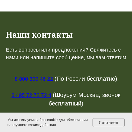
Наши контакты
Есть вопросы или предложения? Свяжитесь с
нами или напишите сообщение, мы вам ответим
(По России бесплатно)
8 800 300 46 22
(Шоурум Москва, звонок
8 495 72 72 72 4
бесплатный)
(Шоурум СПб, звонок
8 812 33 05 09 9
Мы используем файлы cookie для обеспечения
Согласен
наилучшего взаимодействия
Главная
Каталог
Контакты
Корзина
бесплатный)