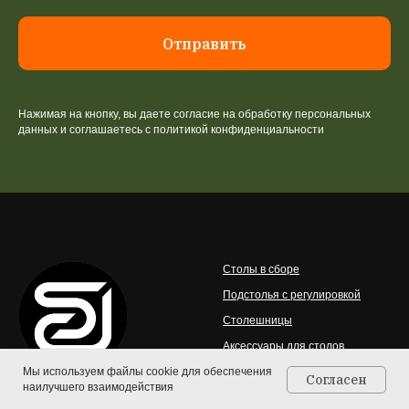
Отправить
Нажимая на кнопку, вы даете согласие на обработку персональных
данных и соглашаетесь c политикой конфиденциальности
Столы в сборе
Подстолья с регулировкой
Столешницы
Аксессуары для столов
Мы используем файлы cookie для обеспечения
Эргономичные кресла
Согласен
наилучшего взаимодействия
Главная
Каталог
Контакты
Корзина
Мебель для школьников
© 2026 StolStoya — интернет-