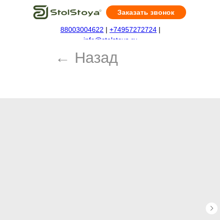
Заказать звонок
88003004622
|
+74957272724
|
← Назад
info@stolstoya.ru