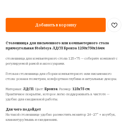
Добавить в корзину
Столешница для письменного или компьютерного стола
прямоугольная Stolstoya ЛДСП Бронза 1250х750х16мм
столешница для компьютерного стола 125×75 — соберите комплект с
регулируемой рамой и аксессуарами.
Готовая столешница для сборки компьютерного или письменного
стола: ровная геометрия, комфортная глубина и актуальные декоры.
Материал:
ЛДСП
. Цвет:
Бронза
. Размер:
125х75 см
.
Практичное покрытие, которое легко поддерживать в чистоте —
удобно для ежедневной работы.
Для чего подойдет
На такой столешнице удобно разместить монитор 24–27" + ноутбук,
клавиатуру/мышь и ежедневник.