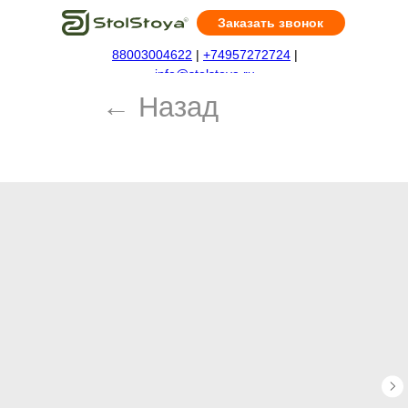
Заказать звонок
88003004622
|
+74957272724
|
← Назад
info@stolstoya.ru