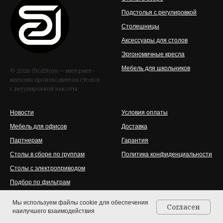
Подстолья с регулировкой
Столешницы
Аксессуары для столов
Эргономичные кресла
Мебель для школьников
© 2026 StolStoya — интернет-
магазин производителя столов
с регулировкой высоты
Новости
Условия оплаты
Мебель для офисов
Доставка
Партнерам
Гарантия
Столы в сборе по группам
Политика конфиденциальности
Столы с электроприводом
Подбор по фильтрам
Мы используем файлы cookie для обеспечения
Согласен
наилучшего взаимодействия
Главная
Каталог
Контакты
Корзина