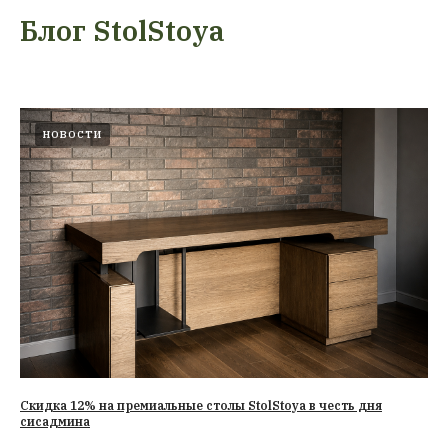
Блог StolStoya
НОВОСТИ
Cкидка 12% на премиальные столы StolStoya в честь дня
сисадмина