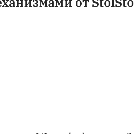
Статьи о событиях в ж
производителя столов с р
столешниц и аксессуаро