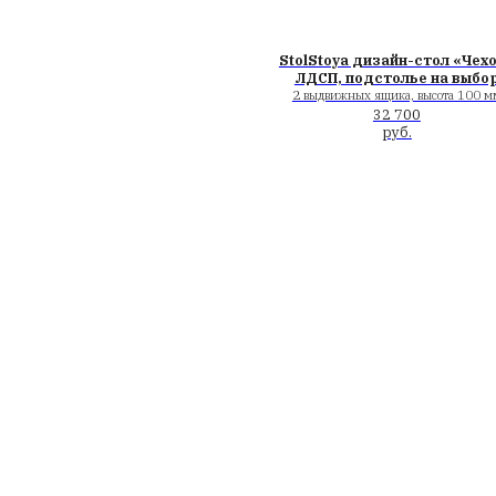
StolStoya прем
на выбор со с
1 или 2 электромор
1
31
41