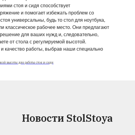
 регулировкой по высоте являются идеальным
ого рабочего места, будь то в офисе или в дом
ебе два основных аспекта, которые оказывают
ияние на ваше здоровье и способ работы: по
тва двигательных импульсов для тела через ч
и уникальную мобильность.
столы с одной опорой с электроприводовом
ха
вкой высоты с пульта, что позволяет установи
чую высоту. Легкие в использовании ролики д
обенно гибкими и мобильными, так что вы мо
 разные рабочие места.
тва выходят далеко за рамки мобильности. 
жду положениями стоя и сидя способствует
снижает напряжение и помогает избежать про