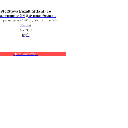
дизайн-стол
StolStoya дизайн-стол «К
одстолье на
ЛДСП, подстолье на в
2 выдвижных ящика, высота 1
изайн
36 000
руб.