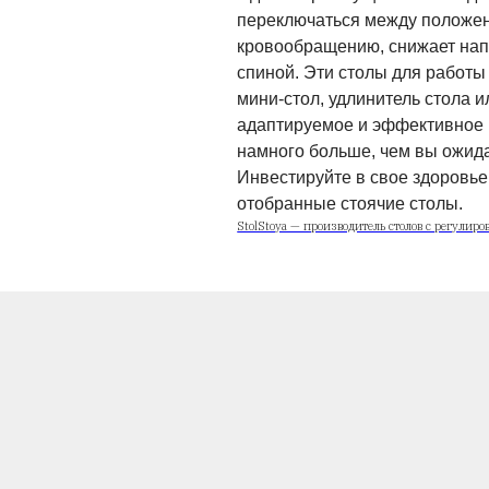
Стоячие столы с
здорового и гибк
Они сочетают в с
положительное вл
большего количес
рабочих позиций 
Наши тщательно
плавной регулиро
оптимальную рабо
рабочие столы ос
перемещать их на
Однако преимущес
переключаться ме
кровообращению, 