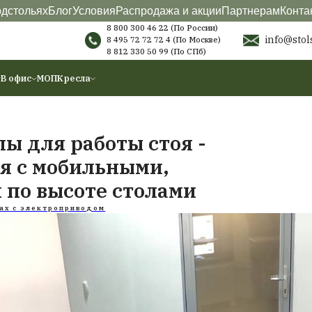
териалы
О подстольях
Блог
Условия
Распродажа
8 800 300 46 22 (
8 495 72 72 72 4
(
8 812 330 50 99
(
ы
Аксессуары
В офис
МОП
Кресла
е столы для работы сто
доровья с мобильными,
емыми по высоте стола
Статьи о столах с электроприводом