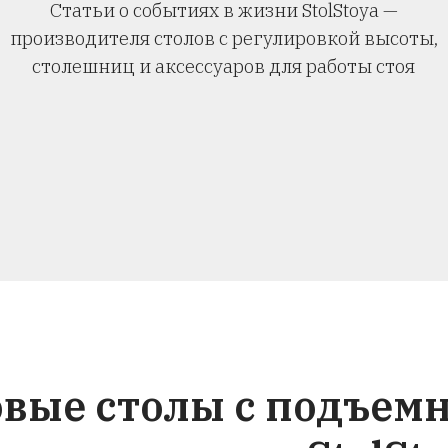
 для работы стоя универсальны, будь то стол 
итель стола или классическое рабочее место. 
ффективное решение для ваших нужд и, следо
чем вы ожидаете от стола с регулируемой высо
вое здоровье и качество работы, выбрав наши
ие столы.
 столов с регулировкой высоты для работы стоя и сидя
Новости St