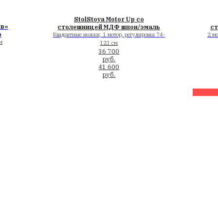
иальные подстолья
StolStoya угловой 
толешницей ЛДСП
«Аэростол» ЛДСП, п
выбор
а. Раздвижение рамы до
Эксклюзивный д
80 см
31 400
 500
руб.
руб.
 000
руб.