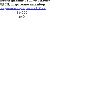
с подъемными
т StolStoya