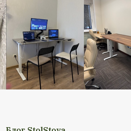
Блог StolStoya