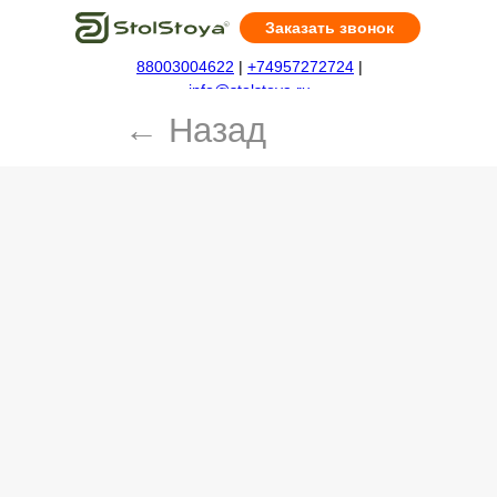
Заказать звонок
88003004622
|
+74957272724
|
← Назад
info@stolstoya.ru