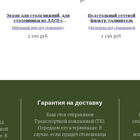
ля столов с электроприводом
для ног
Экран для стола нижний, для