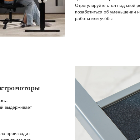
рограммиста, дизайнера, инженера или удал
йтесь топовыми рамам