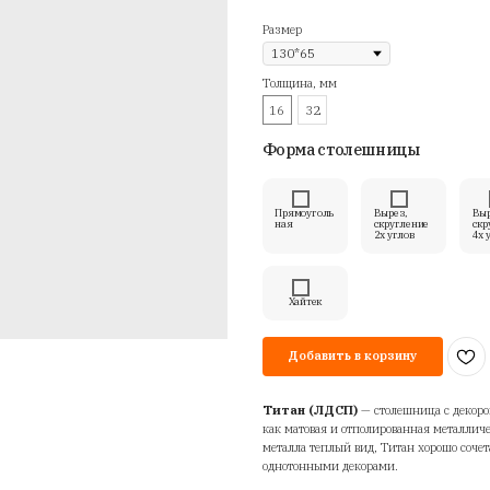
St
Ар
4
Ра
То
1
Ф