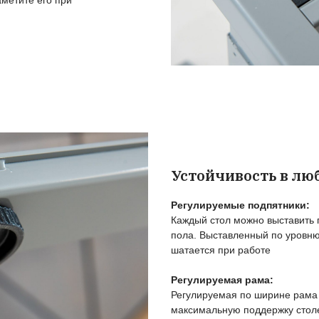
О
п
П
Из
ос
У
От
по
р