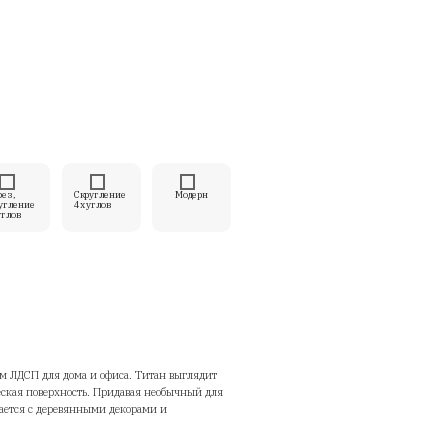
olStoya
тикул:
U3351_130
 050
руб.
/
1 шт
змер
лщина, мм
6
32
орма столешницы
Прямоуголь
Вырез,
Вырез,
Скругление
ная
скругление
скругление
4х углов
2х углов
4х углов