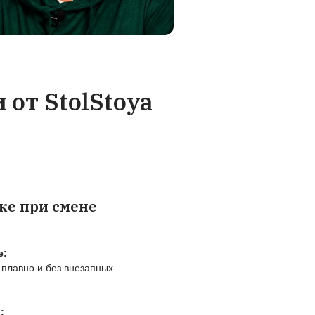
т столешница
изготовлении каждый э
е акт. Мы за
проходит 3 стадии кон
м вам новую
качества на соответстви
анспортной
требуемым стандарта
регулируем
.
ание при выборе
ывает, как выбрать подъемный стол для дома