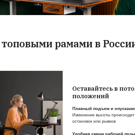
ы с регулировкой
случае, если придё
комплектующие. В
со сколом - оформит
ния гарантийного
свой счёт отправи
сегда можете
столешницу, с тр
нам за сервисным
компанией сами у
иванием.
ситуацию
о обратить вним
 для работы стоя
нователь бренда StolStoya подробно рассказ