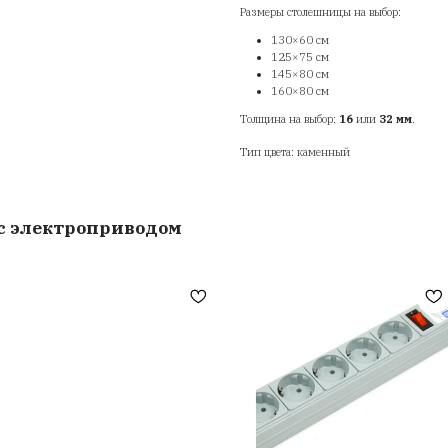
Ти
ка
ме
од
Ра
То
Ти