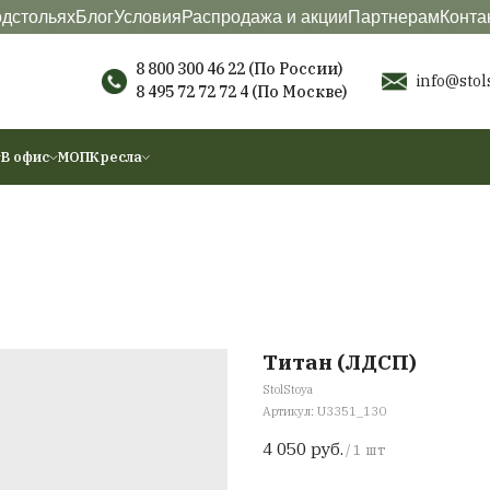
териалы
О подстольях
Блог
Условия
Распродажа
8 800 300 46 22 (П
8 495 72 72 72 4
(По
ы
Аксессуары
В офис
МОП
Кресла
Т