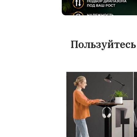
месяца на стол
высоты и все 
случае истече
срока вы в
обратиться к 
обслуж
На чт
стола
В этом видео ос