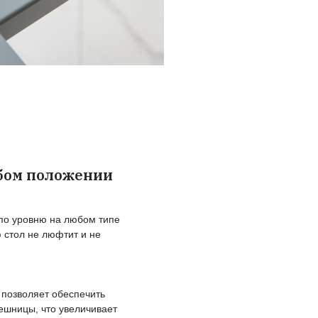
ставайтесь в потоке при смене
оложений
лавный подъем и опускание:
менение высоты происходит плавно и без внезапны
тановок или рывков
добная смена рабочей позы:
регулируйте стол под свой рост в любое время, что
заботиться об уменьшении нагрузки на ваше тело от
аботы или учёбы